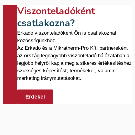
Viszonteladóként
csatlakozna?
Erkado viszonteladóként Ön is csatlakozhat
közösségünkhöz.
Az Erkado és a Mikratherm-Pro Kft. partnereként
az ország legnagyobb viszonteladó hálózatában a
legjobb helyről kapja meg a sikeres értékesítéshez
szükséges képesítést, termékeket, valamint
marketing iránymutatásokat.
Érdekel