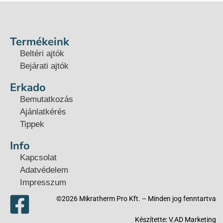
Termékeink
Beltéri ajtók
Bejárati ajtók
Erkado
Bemutatkozás
Ajánlatkérés
Tippek
Info
Kapcsolat
Adatvédelem
Impresszum
©2026 Mikratherm Pro Kft. – Minden jog fenntartva​
Készítette:
V.AD Marketing