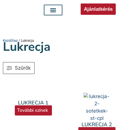
Ajánlatkérés
Kezdőlap
Lukrecja
/ Lukrecja
Szűrők
LUKRECJA 1
További színek
LUKRECJA 2