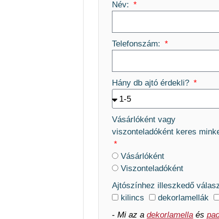
Név:
Telefonszám:
Hány db ajtó érdekli?
Vásárlóként vagy
viszonteladóként keres mink
Vásárlóként
Viszonteladóként
Ajtószínhez illeszkedő válas
kilincs
dekorlamellák
-
Mi az a
dekorlamella
és
pad