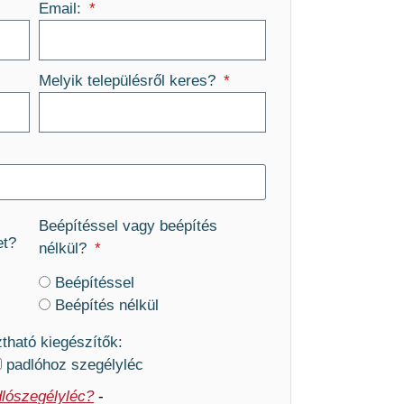
Email:
Melyik településről keres?
Beépítéssel vagy beépítés
et?
nélkül?
Beépítéssel
Beépítés nélkül
ztható kiegészítők:
padlóhoz szegélyléc
lószegélyléc?
-