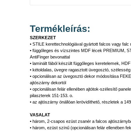
Termékleírás:
SZERKEZET
• STILE kerettechnológiával gyártott falcos vagy falc 
• függőleges és vízszintes MDF lécek PREMIUM, ST
AntiFinger bevonattal
• laminált fából készült függőleges keretelemek, HDF
• kétoldalas, üvegre ragasztott üvegosztó, széle
• opcionálisan az üvegosztó dekor módosítása FEKE
ajtószárny dekortól
• opcionálisan felár ellenében ajtótok-szélesítő panel
pilaszterek 151-153. o.
• az ajtószárny önállóan lerövidíthető, részletek a 149
VASALAT
• három, 2-csapos ezüst zsanér a falcos ajtószárnyb
• három, ezüst színű (opcionálisan felár ellenében feke