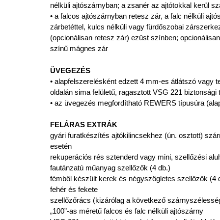
nélküli ajtószárnyban; a zsanér az ajtótokkal kerül sz
• a falcos ajtószárnyban retesz zár, a falc nélküli ajt
zárbetéttel, kulcs nélküli vagy fürdőszobai zárszerk
(opcionálisan retesz zár) ezüst színben; opcionálisan
színű mágnes zár
ÜVEGEZÉS
• alapfelszerelésként edzett 4 mm-es átlátszó vagy t
oldalán sima felületű, ragasztott VSG 221 biztonsági
• az üvegezés megfordítható REWERS típusúra (ala
FELÁRAS EXTRÁK
gyári furatkészítés ajtókilincsekhez (ún. osztott) sz
esetén
rekuperációs rés sztenderd vagy mini, szellőzési alu
fautánzatú műanyag szellőzők (4 db.)
fémből készült kerek és négyszögletes szellőzők (4 db)
fehér és fekete
szellőzőrács (kizárólag a következő szárnyszélessé
„100”-as méretű falcos és falc nélküli ajtószárny