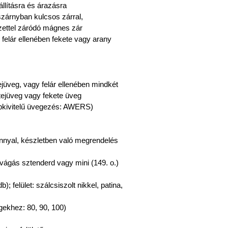
állításra és árazásra
ószárnyban kulcsos zárral,
ezettel záródó mágnes zár
 felár ellenében fekete vagy arany
ejüveg, vagy felár ellenében mindkét
 tejüveg vagy fekete üveg
pkivitelű üvegezés: AWERS)
árnnyal, készletben való megrendelés
lvágás sztenderd vagy mini (149. o.)
; felület: szálcsiszolt nikkel, patina,
gekhez: 80, 90, 100)