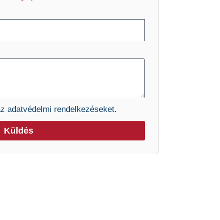
az
adatvédelmi rendelkezéseket.
Küldés