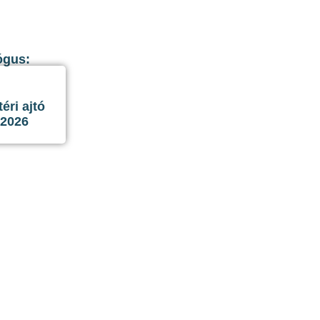
ógus:
ri ajtó
 2026