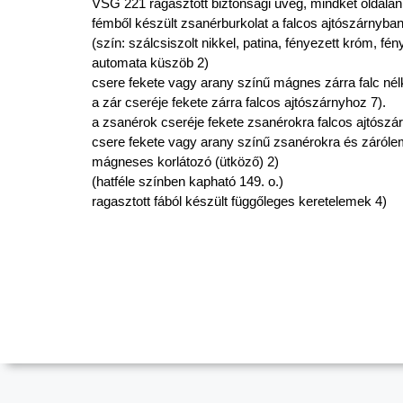
VSG 221 ragasztott biztonsági üveg, mindkét oldalán 
fémből készült zsanérburkolat a falcos ajtószárnyba
(szín: szálcsiszolt nikkel, patina, fényezett króm, fén
automata küszöb 2)
csere fekete vagy arany színű mágnes zárra falc nél
a zár cseréje fekete zárra falcos ajtószárnyhoz 7).
a zsanérok cseréje fekete zsanérokra falcos ajtószá
csere fekete vagy arany színű zsanérokra és zárólem
mágneses korlátozó (ütköző) 2)
(hatféle színben kapható 149. o.)
ragasztott fából készült függőleges keretelemek 4)