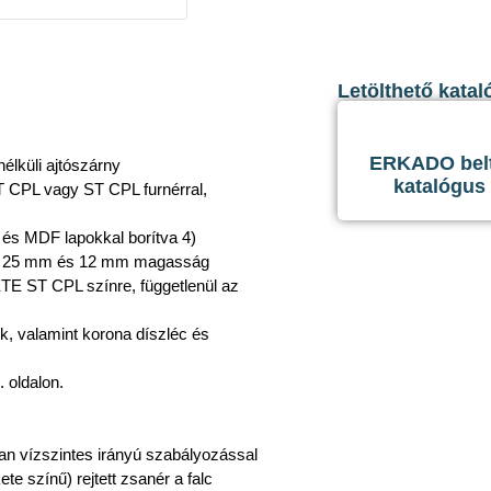
Letölthető katal
ERKADO belté
nélküli ajtószárny
katalógus
 CPL vagy ST CPL furnérral,
 és MDF lapokkal borítva 4)
sség 25 mm és 12 mm magasság
TE ST CPL színre, függetlenül az
ek, valamint korona díszléc és
. oldalon.
an vízszintes irányú szabályozással
te színű) rejtett zsanér a falc