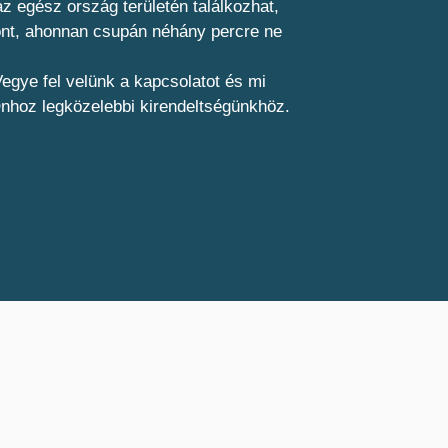
z egész ország területén találkozhat,
pont, ahonnan csupán néhány percre ne
egye fel velünk a kapcsolatot és mi
Önhoz legközelebbi kirendeltségünkhöz.