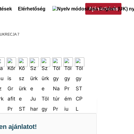
Ajánlatkérés
ltések
Elérhetőség
LUKRECJA 7
en ajánlatot!