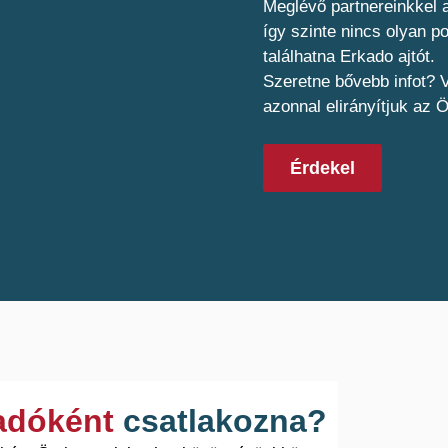
Meglévő partnereinkkel a
így szinte nincs olyan 
találhatna Erkado ajtót.
Szeretne bővebb infot? V
azonnal elirányítjuk az 
Érdekel
ladóként
csatlakozna?