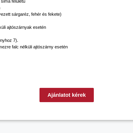
sima felületű
n
yezett sárgaréz, fehér és fekete)
küli ajtószárnyak esetén
rnyhoz 7).
ezre falc nélküli ajtószárny esetén
Ajánlatot kérek