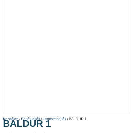
Kezdőlap
/
Beltéri ajtók
/
Lemezelt ajtók
/ BALDUR 1
BALDUR 1