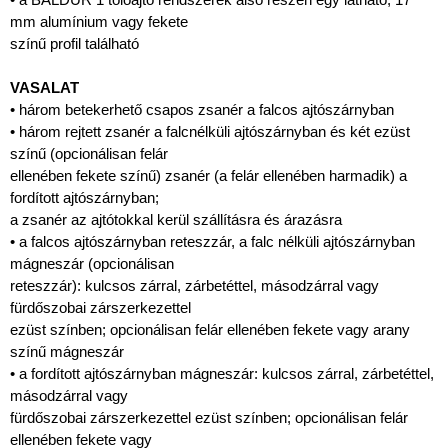
mm alumínium vagy fekete
színű profil található
VASALAT
• három betekerhető csapos zsanér a falcos ajtószárnyban
• három rejtett zsanér a falcnélküli ajtószárnyban és két ezüst
színű (opcionálisan felár
ellenében fekete színű) zsanér (a felár ellenében harmadik) a
fordított ajtószárnyban;
a zsanér az ajtótokkal kerül szállításra és árazásra
• a falcos ajtószárnyban reteszzár, a falc nélküli ajtószárnyban
mágneszár (opcionálisan
reteszzár): kulcsos zárral, zárbetéttel, másodzárral vagy
fürdőszobai zárszerkezettel
ezüst színben; opcionálisan felár ellenében fekete vagy arany
színű mágneszár
• a fordított ajtószárnyban mágneszár: kulcsos zárral, zárbetéttel,
másodzárral vagy
fürdőszobai zárszerkezettel ezüst színben; opcionálisan felár
ellenében fekete vagy