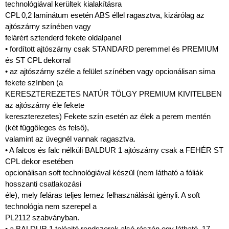
technológiával kerültek kialakításra
CPL 0,2 laminátum esetén ABS éllel ragasztva, kizárólag az
ajtószárny színében vagy
felárért sztenderd fekete oldalpanel
• fordított ajtószárny csak STANDARD peremmel és PREMIUM
és ST CPL dekorral
• az ajtószárny széle a felület színében vagy opcionálisan sima
fekete színben (a
KERESZTEREZETES NATÚR TÖLGY PREMIUM KIVITELBEN
az ajtószárny éle fekete
kereszterezetes) Fekete szín esetén az élek a perem mentén
(két függőleges és felső),
valamint az üvegnél vannak ragasztva.
• A falcos és falc nélküli BALDUR 1 ajtószárny csak a FEHÉR ST
CPL dekor esetében
opcionálisan soft technológiával készül (nem látható a fóliák
hosszanti csatlakozási
éle), mely feláras teljes lemez felhasználását igényli. A soft
technológia nem szerepel a
PL2112 szabványban.
• a BALDUR 1 tolóajtó rendszerek alsó részén egy látható, 17