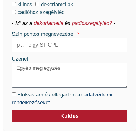
kilincs
dekorlamellák
padlóhoz szegélyléc
-
Mi az a
dekorlamella
és
padlószegélyléc?
-
Szín pontos megnevezése:
Üzenet:
Elolvastam és elfogadom az
adatvédelmi
rendelkezéseket.
Küldés