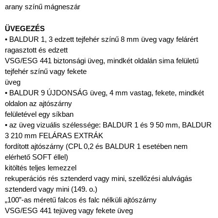
arany színű mágneszár
ÜVEGEZÉS
• BALDUR 1, 3 edzett tejfehér színű 8 mm üveg vagy felárért
ragasztott és edzett
VSG/ESG 441 biztonsági üveg, mindkét oldalán sima felületű
tejfehér színű vagy fekete
üveg
• BALDUR 9 ÚJDONSÁG üveg, 4 mm vastag, fekete, mindkét
oldalon az ajtószárny
felületével egy síkban
• az üveg vizuális szélessége: BALDUR 1 és 9 50 mm, BALDUR
3 210 mm FELÁRAS EXTRÁK
fordított ajtószárny (CPL 0,2 és BALDUR 1 esetében nem
elérhető SOFT éllel)
kitöltés teljes lemezzel
rekuperációs rés sztenderd vagy mini, szellőzési alulvágás
sztenderd vagy mini (149. o.)
„100”-as méretű falcos és falc nélküli ajtószárny
VSG/ESG 441 tejüveg vagy fekete üveg