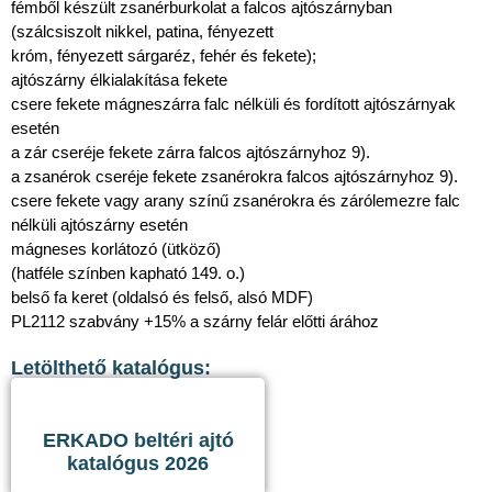
fémből készült zsanérburkolat a falcos ajtószárnyban
(szálcsiszolt nikkel, patina, fényezett
króm, fényezett sárgaréz, fehér és fekete);
ajtószárny élkialakítása fekete
csere fekete mágneszárra falc nélküli és fordított ajtószárnyak
esetén
a zár cseréje fekete zárra falcos ajtószárnyhoz 9).
a zsanérok cseréje fekete zsanérokra falcos ajtószárnyhoz 9).
csere fekete vagy arany színű zsanérokra és zárólemezre falc
nélküli ajtószárny esetén
mágneses korlátozó (ütköző)
(hatféle színben kapható 149. o.)
belső fa keret (oldalsó és felső, alsó MDF)
PL2112 szabvány +15% a szárny felár előtti árához
Letölthető katalógus:
ERKADO beltéri ajtó
katalógus 2026