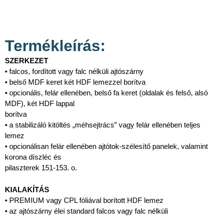
Termékleírás:
SZERKEZET
• falcos, fordított vagy falc nélküli ajtószárny
• belső MDF keret két HDF lemezzel borítva
• opcionális, felár ellenében, belső fa keret (oldalak és felső, alsó
MDF), két HDF lappal
borítva
• a stabilizáló kitöltés „méhsejtrács” vagy felár ellenében teljes
lemez
• opcionálisan felár ellenében ajtótok-szélesítő panelek, valamint
korona díszléc és
pilaszterek 151-153. o.
KIALAKÍTÁS
• PREMIUM vagy CPL fóliával borított HDF lemez
• az ajtószárny élei standard falcos vagy falc nélküli