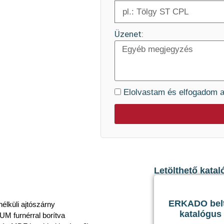
Üzenet:
Elolvastam és elfogadom 
Letölthető katal
ERKADO belté
nélküli ajtószárny
katalógus
M furnérral borítva