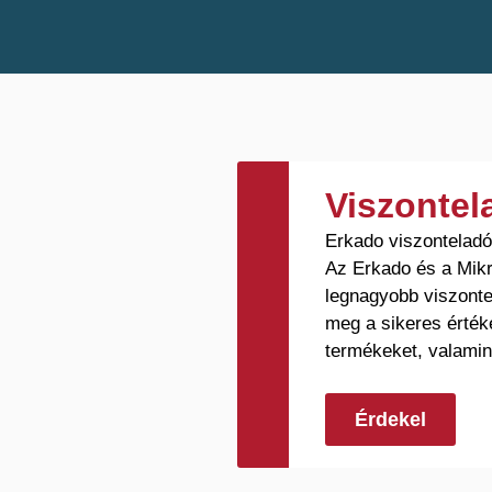
Viszonte
Erkado viszontelad
Az Erkado és a Mikr
legnagyobb viszonte
meg a sikeres érték
termékeket, valamin
Érdekel