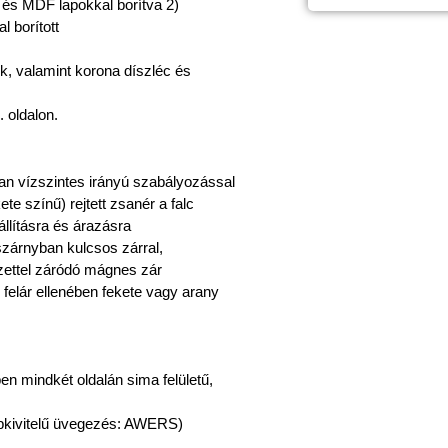
 és MDF lapokkal borítva 2)
 borított
ek, valamint korona díszléc és
. oldalon.
an vízszintes irányú szabályozással
te színű) rejtett zsanér a falc
állításra és árazásra
ószárnyban kulcsos zárral,
ezettel záródó mágnes zár
 felár ellenében fekete vagy arany
en mindkét oldalán sima felületű,
pkivitelű üvegezés: AWERS)