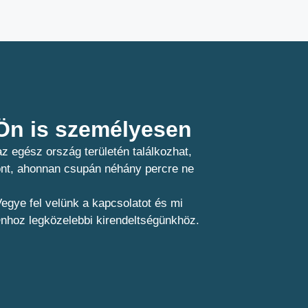
n is személyesen​
z egész ország területén találkozhat,
pont, ahonnan csupán néhány percre ne
egye fel velünk a kapcsolatot és mi
Önhoz legközelebbi kirendeltségünkhöz.