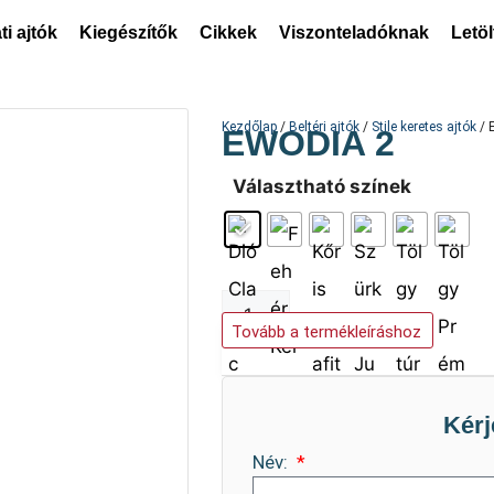
ti ajtók
Kiegészítők
Cikkek
Viszonteladóknak
Letö
Kezdőlap
/
Beltéri ajtók
/
Stile keretes ajtók
/ 
EWODIA 2
Választható színek
Kosárba teszem
Tovább a termékleíráshoz
Kérj
Név: