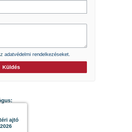
az
adatvédelmi rendelkezéseket.
Küldés
ógus:
ri ajtó
 2026