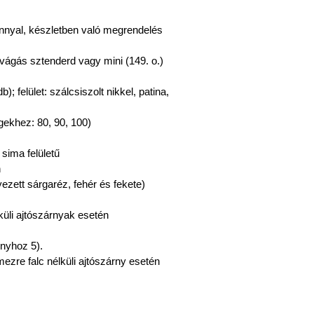
árnnyal, készletben való megrendelés
lvágás sztenderd vagy mini (149. o.)
; felület: szálcsiszolt nikkel, patina,
gekhez: 80, 90, 100)
sima felületű
n
yezett sárgaréz, fehér és fekete)
küli ajtószárnyak esetén
rnyhoz 5).
ezre falc nélküli ajtószárny esetén