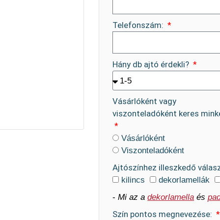
Telefonszám:
Hány db ajtó érdekli?
Vásárlóként vagy
viszonteladóként keres mink
Vásárlóként
Viszonteladóként
Ajtószínhez illeszkedő válas
kilincs
dekorlamellák
-
Mi az a
dekorlamella
és
pad
Szín pontos megnevezése: