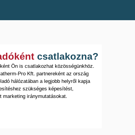
ladóként
csatlakozna?
óként Ön is csatlakozhat közösségünkhöz.
atherm-Pro Kft. partnereként az ország
ladó hálózatában a legjobb helyről kapja
esítéshez szükséges képesítést,
t marketing iránymutatásokat.