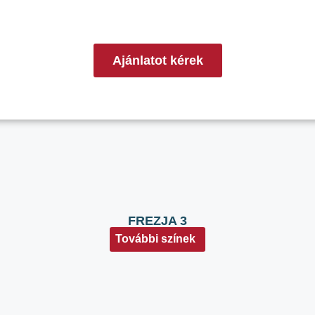
Ajánlatot kérek
FREZJA 3
További színek