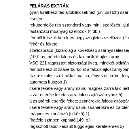
FELÁRAS EXTRÁK
gyári furatkészítés ajtókilincsekhez (ún. osztott) sz
esetén
rekuperációs rés sztenderd vagy mini, szellőzési alu
fautánzatú műanyag szellőzők (4 db.)
fémből készült kerek és négyszögletes szellőzők (4 db)
fehér és fekete
szellőzőrács (kizárólag a következő szárnyszélessé
„100”-as méretű falcos és falc nélküli ajtószárny
VSG 221 ragasztott biztonsági üveg, mindkét oldalán 
fémből készült zsanérburkolat a falcos ajtószárnyba
(szín: szálcsiszolt nikkel, patina, fényezett króm, fén
automata küszöb 1)
csere fekete vagy arany színű mágnes zárra falc nél
a zár cseréje fekete zárra falcos ajtószárnyhoz 5).
a zsanérok cseréje fekete zsanérokra falcos ajtószá
csere fekete vagy arany színű zsanérokra és zárólem
mágneses korlátozó (ütköző) 1)
(hatféle színben kapható 149. o.)
ragasztott fából készült függőleges keretelemek 2)