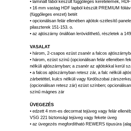
• laminált fából készült függőleges keretelemek, HDF
• 16 mm vastag HDF lapból készült PREMIUM fóliával
(függőleges erezet) betét
• opcionálisan felár ellenében ajtótok-szélesítő panel
pilaszterek 151-153. o.
• az ajtószárny önállóan lerövidíthető, részletek a 149
VASALAT
• három, 2-csapos ezüst zsanér a falcos ajtószárnyb
• három, ezüst színű (opcionálisan felár ellenében feke
nélküli ajtószárnyban; a zsanér az ajtótokkal kerül sz
• a falcos ajtószárnyban retesz zár, a falc nélküli ajt
zárbetéttel, kulcs nélküli vagy fürdőszobai zárszerk
(opcionálisan retesz zár) ezüst színben; opcionálisan
színű mágnes zár
ÜVEGEZÉS
• edzett 4 mm-es decormat tejüveg vagy felár ellenéb
VSG 221 biztonsági tejüveg vagy fekete üveg
• az üvegezés megfordítható REWERS típusúra (ala