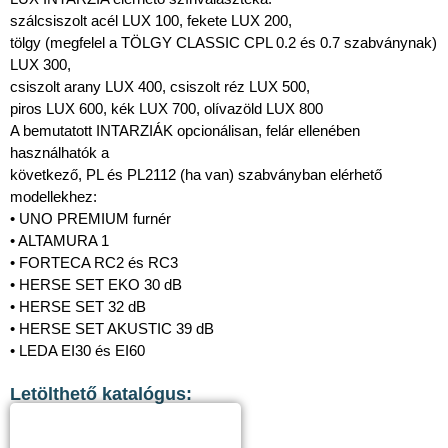
szálcsiszolt acél LUX 100, fekete LUX 200,
tölgy (megfelel a TÖLGY CLASSIC CPL 0.2 és 0.7 szabványnak)
LUX 300,
csiszolt arany LUX 400, csiszolt réz LUX 500,
piros LUX 600, kék LUX 700, olívazöld LUX 800
A bemutatott INTARZIÁK opcionálisan, felár ellenében
használhatók a
következő, PL és PL2112 (ha van) szabványban elérhető
modellekhez:
• UNO PREMIUM furnér
• ALTAMURA 1
• FORTECA RC2 és RC3
• HERSE SET EKO 30 dB
• HERSE SET 32 dB
• HERSE SET AKUSTIC 39 dB
• LEDA EI30 és EI60
Letölthető katalógus: