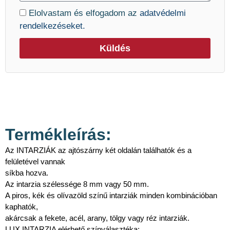
Elolvastam és elfogadom az
adatvédelmi
rendelkezéseket.
Küldés
Termékleírás:
Az INTARZIÁK az ajtószárny két oldalán találhatók és a
felületével vannak
síkba hozva.
Az intarzia szélessége 8 mm vagy 50 mm.
A piros, kék és olívazöld színű intarziák minden kombinációban
kaphatók,
akárcsak a fekete, acél, arany, tölgy vagy réz intarziák.
LUX INTARZIA elérhető színválasztéka: