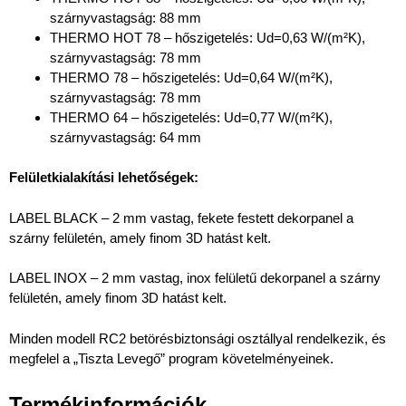
szárnyvastagság: 88 mm
THERMO HOT 78 – hőszigetelés: Ud=0,63 W/(m²K),
szárnyvastagság: 78 mm
THERMO 78 – hőszigetelés: Ud=0,64 W/(m²K),
szárnyvastagság: 78 mm
THERMO 64 – hőszigetelés: Ud=0,77 W/(m²K),
szárnyvastagság: 64 mm
Felületkialakítási lehetőségek:
LABEL BLACK – 2 mm vastag, fekete festett dekorpanel a
szárny felületén, amely finom 3D hatást kelt.
LABEL INOX – 2 mm vastag, inox felületű dekorpanel a szárny
felületén, amely finom 3D hatást kelt.
Minden modell RC2 betörésbiztonsági osztállyal rendelkezik, és
megfelel a „Tiszta Levegő” program követelményeinek.
Termékinformációk