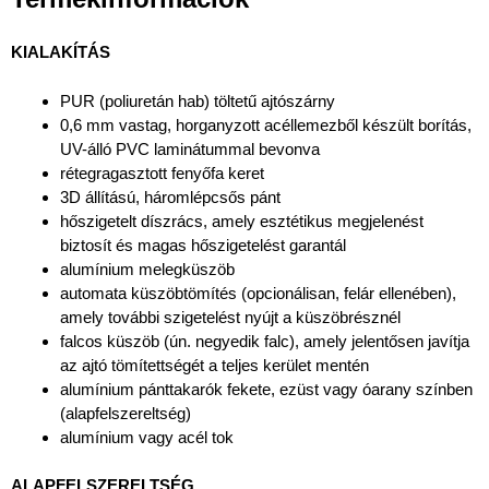
KIALAKÍTÁS
PUR (poliuretán hab) töltetű ajtószárny
0,6 mm vastag, horganyzott acéllemezből készült borítás,
UV-álló PVC laminátummal bevonva
rétegragasztott fenyőfa keret
3D állítású, háromlépcsős pánt
hőszigetelt díszrács, amely esztétikus megjelenést
biztosít és magas hőszigetelést garantál
alumínium melegküszöb
automata küszöbtömítés (opcionálisan, felár ellenében),
amely további szigetelést nyújt a küszöbrésznél
falcos küszöb (ún. negyedik falc), amely jelentősen javítja
az ajtó tömítettségét a teljes kerület mentén
alumínium pánttakarók fekete, ezüst vagy óarany színben
(alapfelszereltség)
alumínium vagy acél tok
ALAPFELSZERELTSÉG