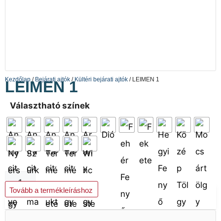
Kezdőlap
/
Bejárati ajtók
/
Kültéri bejárati ajtók
/ LEIMEN 1
LEIMEN 1
Választható színek
Kosárba teszem
Tovább a termékleíráshoz