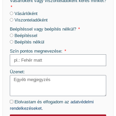
Vásárlóként vagy viszonteladóként keres minket?
Vásárlóként
Viszonteladóként
Beépítéssel vagy beépítés nélkül?
Beépítéssel
Beépítés nélkül
Szín pontos megnevezése:
Üzenet:
Elolvastam és elfogadom az
adatvédelmi
rendelkezéseket.