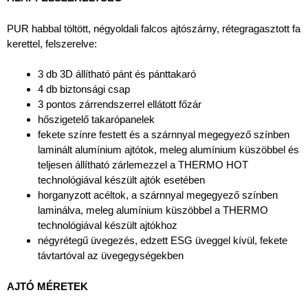
PUR habbal töltött, négyoldali falcos ajtószárny, rétegragasztott fa
kerettel, felszerelve:
3 db 3D állítható pánt és pánttakaró
4 db biztonsági csap
3 pontos zárrendszerrel ellátott főzár
hőszigetelő takarópanelek
fekete színre festett és a szárnnyal megegyező színben
laminált alumínium ajtótok, meleg alumínium küszöbbel és
teljesen állítható zárlemezzel a THERMO HOT
technológiával készült ajtók esetében
horganyzott acéltok, a szárnnyal megegyező színben
laminálva, meleg alumínium küszöbbel a THERMO
technológiával készült ajtókhoz
négyrétegű üvegezés, edzett ESG üveggel kívül, fekete
távtartóval az üvegegységekben
AJTÓ MÉRETEK