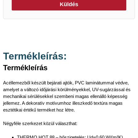
Küldés
Termékleírás:
Termékleírás
Acéllemezből készült bejárati ajtók, PVC laminátummal védve,
amelyet a változó időjárási körülményekkel, UV-sugárzással és
mechanikai sérülésekkel szembeni magas ellenálló képesség
jellemez. A dekoratív motívumhoz illeszkedő textúra magas
esztétikai értékű terméket hoz létre.
Négyféle szerkezet közül választhat:
THERMO HOT 88 – hőszigetelés: Ud=0,60 W/(m²K),