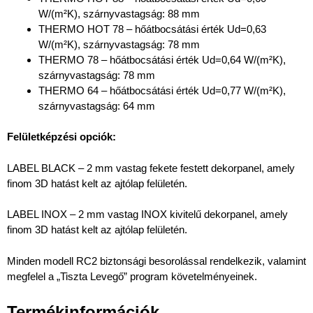
W/(m²K), szárnyvastagság: 88 mm
THERMO HOT 78 – hőátbocsátási érték Ud=0,63
W/(m²K), szárnyvastagság: 78 mm
THERMO 78 – hőátbocsátási érték Ud=0,64 W/(m²K),
szárnyvastagság: 78 mm
THERMO 64 – hőátbocsátási érték Ud=0,77 W/(m²K),
szárnyvastagság: 64 mm
Felületképzési opciók:
LABEL BLACK – 2 mm vastag fekete festett dekorpanel, amely
finom 3D hatást kelt az ajtólap felületén.
LABEL INOX – 2 mm vastag INOX kivitelű dekorpanel, amely
finom 3D hatást kelt az ajtólap felületén.
Minden modell RC2 biztonsági besorolással rendelkezik, valamint
megfelel a „Tiszta Levegő” program követelményeinek.
Termékinformációk