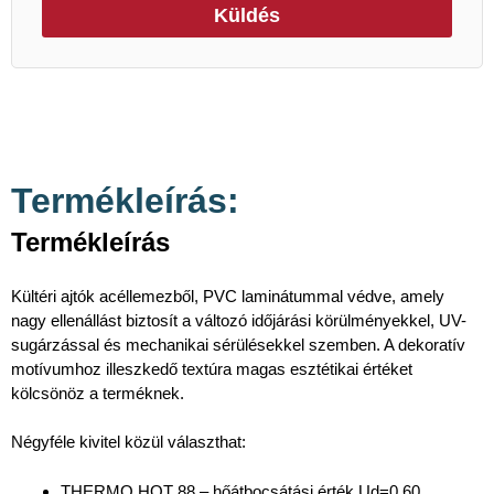
Küldés
Termékleírás:
Termékleírás
Kültéri ajtók acéllemezből, PVC laminátummal védve, amely
nagy ellenállást biztosít a változó időjárási körülményekkel, UV-
sugárzással és mechanikai sérülésekkel szemben. A dekoratív
motívumhoz illeszkedő textúra magas esztétikai értéket
kölcsönöz a terméknek.
Négyféle kivitel közül választhat:
THERMO HOT 88 – hőátbocsátási érték Ud=0,60