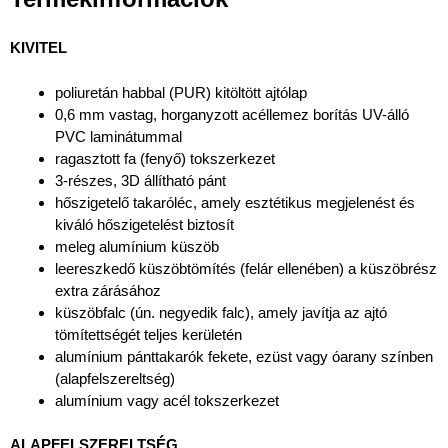
KIVITEL
poliuretán habbal (PUR) kitöltött ajtólap
0,6 mm vastag, horganyzott acéllemez borítás UV-álló
PVC laminátummal
ragasztott fa (fenyő) tokszerkezet
3-részes, 3D állítható pánt
hőszigetelő takaróléc, amely esztétikus megjelenést és
kiváló hőszigetelést biztosít
meleg alumínium küszöb
leereszkedő küszöbtömítés (felár ellenében) a küszöbrész
extra zárásához
küszöbfalc (ún. negyedik falc), amely javítja az ajtó
tömítettségét teljes kerületén
alumínium pánttakarók fekete, ezüst vagy óarany színben
(alapfelszereltség)
alumínium vagy acél tokszerkezet
ALAPFELSZERELTSÉG