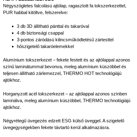
Négyszögletes falcolású ajtólap, ragasztott fa tokszerkezettel,
PUR habbal kitöltve, felszerelve:
3 db 3D állítható pánttal és takaróval
4 db biztonsági csappal
3-pontos záródású kilincsműködtetésű zártesttel
hőszigetelő takaróelemekkel
Alumínium tokszerkezet – fekete festett és az ajtólappal azonos
színű laminátummal bevonva, meleg alumínium küszöbbel és
teljesen állítható zárlemezzel, THERMO HOT technológiájú
ajtókhoz.
Horganyzott acél tokszerkezet – az ajtólappal azonos színben
laminálva, meleg alumínium küszöbbel, THERMO technológiájú
ajtókhoz.
Négyrétegű üvegezés edzett ESG külső üveggel. A szigetelő
üvegegységekben fekete távtartó kerül alkalmazásra.