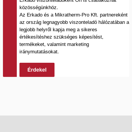
Erkado viszonteladóként Ön is csatlakozhat
közösségünkhöz.
Az Erkado és a Mikratherm-Pro Kft. partnereként
az ország legnagyobb viszonteladó hálózatában a
legjobb helyről kapja meg a sikeres
értékesítéshez szükséges képesítést,
termékeket, valamint marketing
iránymutatásokat.
Érdekel