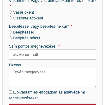
Vásárlóként vagy viszonteladóként keres minket?
Vásárlóként
Viszonteladóként
Beépítéssel vagy beépítés nélkül?
Beépítéssel
Beépítés nélkül
Szín pontos megnevezése:
Üzenet:
Elolvastam és elfogadom az
adatvédelmi
rendelkezéseket.