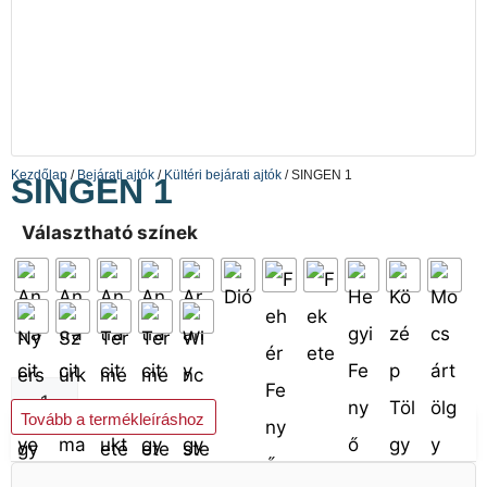
Kezdőlap
/
Bejárati ajtók
/
Kültéri bejárati ajtók
/ SINGEN 1
SINGEN 1
Választható színek
Kosárba teszem
Tovább a termékleíráshoz