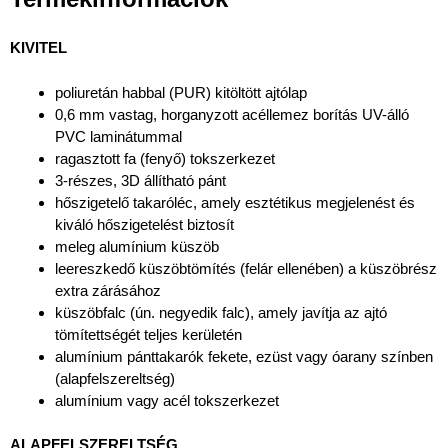
KIVITEL
poliuretán habbal (PUR) kitöltött ajtólap
0,6 mm vastag, horganyzott acéllemez borítás UV-álló
PVC laminátummal
ragasztott fa (fenyő) tokszerkezet
3-részes, 3D állítható pánt
hőszigetelő takaróléc, amely esztétikus megjelenést és
kiváló hőszigetelést biztosít
meleg alumínium küszöb
leereszkedő küszöbtömítés (felár ellenében) a küszöbrész
extra zárásához
küszöbfalc (ún. negyedik falc), amely javítja az ajtó
tömítettségét teljes kerületén
alumínium pánttakarók fekete, ezüst vagy óarany színben
(alapfelszereltség)
alumínium vagy acél tokszerkezet
ALAPFELSZERELTSÉG