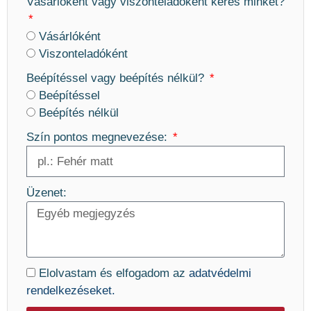
Vásárlóként vagy viszonteladóként keres minket?
Vásárlóként
Viszonteladóként
Beépítéssel vagy beépítés nélkül?
Beépítéssel
Beépítés nélkül
Szín pontos megnevezése:
Üzenet:
Elolvastam és elfogadom az
adatvédelmi
rendelkezéseket.