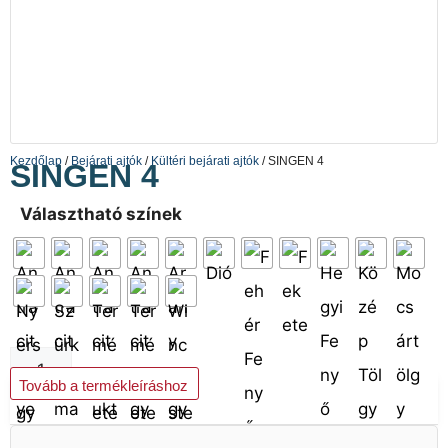
Kezdőlap
/
Bejárati ajtók
/
Kültéri bejárati ajtók
/ SINGEN 4
SINGEN 4
Választható színek
Kosárba teszem
Tovább a termékleíráshoz