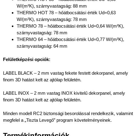
W/(m²K), szárnyvastagság: 88 mm
THERMO HOT 78 – hőátbocsátási érték Ud=0,63
W/(m²K), szárnyvastagság: 78 mm
THERMO 78 – hőátbocsátási érték Ud=0,64 W/(m²K),
szárnyvastagság: 78 mm
THERMO 64 – hőátbocsátási érték Ud=0,77 W/(m²K),
szárnyvastagság: 64 mm
Felületképzési opciók:
LABEL BLACK – 2 mm vastag fekete festett dekorpanel, amely
finom 3D hatást kelt az ajtólap felületén.
LABEL INOX – 2 mm vastag INOX kivitelű dekorpanel, amely
finom 3D hatást kelt az ajtólap felületén.
Minden modell RC2 biztonsági besorolással rendelkezik, valamint
megfelel a „Tiszta Levegő” program követelményeinek.
Termékinformációk