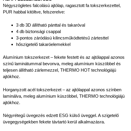
Négyszögletes falcolású ajtólap, ragasztott fa tokszerkezettel,
PUR habbal kitöltve, felszerelve:
3 db 3D állítható pánttal és takaróval
4 db biztonsági csappal
3-pontos záródású kilincsműködtetésű zártesttel
hőszigetelő takaróelemekkel
Alumínium tokszerkezet – fekete festett és az ajtólappal azonos
színű laminátummal bevonva, meleg alumínium küszöbbel és
teljesen állítható zárlemezzel, THERMO HOT technológiájú
ajtókhoz.
Horganyzott acél tokszerkezet – az ajtólappal azonos színben
laminálva, meleg alumínium küszöbbel, THERMO technológiájú
ajtókhoz.
Négyrétegű üvegezés edzett ESG külső üveggel. A szigetelő
üvegegységekben fekete távtartó kerül alkalmazásra.