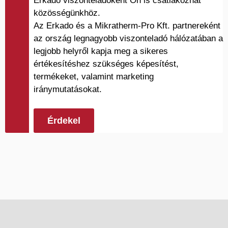
Erkado viszonteladóként Ön is csatlakozhat
közösségünkhöz.
Az Erkado és a Mikratherm-Pro Kft. partnereként
az ország legnagyobb viszonteladó hálózatában a
legjobb helyről kapja meg a sikeres
értékesítéshez szükséges képesítést,
termékeket, valamint marketing
iránymutatásokat.
Érdekel