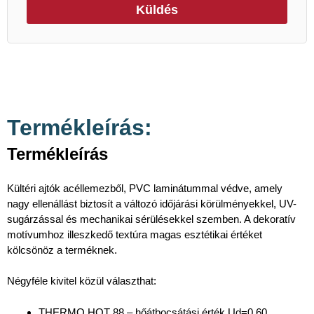
Küldés
Termékleírás:
Termékleírás
Kültéri ajtók acéllemezből, PVC laminátummal védve, amely
nagy ellenállást biztosít a változó időjárási körülményekkel, UV-
sugárzással és mechanikai sérülésekkel szemben. A dekoratív
motívumhoz illeszkedő textúra magas esztétikai értéket
kölcsönöz a terméknek.
Négyféle kivitel közül választhat:
THERMO HOT 88 – hőátbocsátási érték Ud=0,60