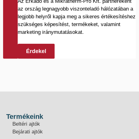
Az Erkado és a Mikratherm-Pro Kft. partnereként
az ország legnagyobb viszonteladó hálózatában a
legjobb helyről kapja meg a sikeres értékesítéshez
szükséges képesítést, termékeket, valamint
marketing iránymutatásokat.
Érdekel
Termékeink
Beltéri ajtók
Bejárati ajtók