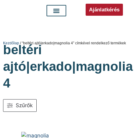
Ajánlatkérés
Kezdőlap
/ “beltéri ajtó|erkado|magnolia 4” címkével rendelkező termékek
beltéri
ajtó|erkado|magnolia
4
Szűrők