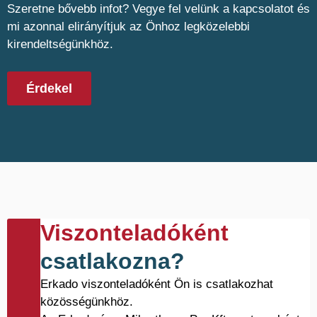
Szeretne bővebb infot? Vegye fel velünk a kapcsolatot és
mi azonnal elirányítjuk az Önhoz legközelebbi
kirendeltségünkhöz.
Érdekel
Viszonteladóként
csatlakozna?
Erkado viszonteladóként Ön is csatlakozhat
közösségünkhöz.