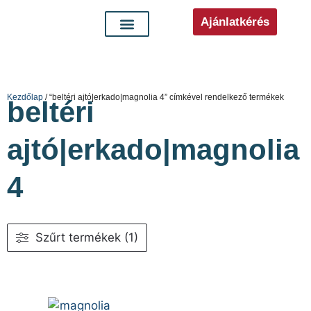
Ajánlatkérés
Kezdőlap
/ “beltéri ajtó|erkado|magnolia 4” címkével rendelkező termékek
beltéri
ajtó|erkado|magnolia
4
Szűrt termékek (1)