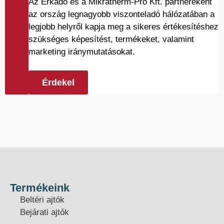
Az Erkado és a Mikratherm-Pro Kft. partnereként
az ország legnagyobb viszonteladó hálózatában a
legjobb helyről kapja meg a sikeres értékesítéshez
szükséges képesítést, termékeket, valamint
marketing iránymutatásokat.
Érdekel
Termékeink
Beltéri ajtók
Bejárati ajtók