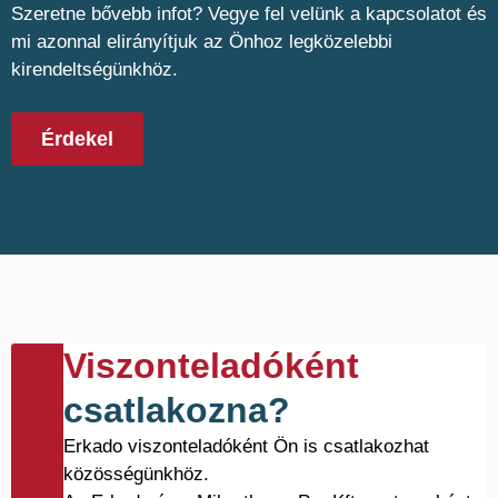
Szeretne bővebb infot? Vegye fel velünk a kapcsolatot és
mi azonnal elirányítjuk az Önhoz legközelebbi
kirendeltségünkhöz.
Érdekel
Viszonteladóként
csatlakozna?
Erkado viszonteladóként Ön is csatlakozhat
közösségünkhöz.