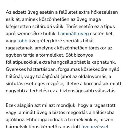
Az edzett üveg esetén a felületet extra hőkezelésen
esik át, aminek köszönhetően az üveg maga
kifejezetten szilárddá válik. Törés esetén ez a típus
apró szemcsékre hullik.
Laminált üveg
esetén két,
vagy
több
üvegréteg közé speciális fóliát
ragasztanak, amelynek köszönhetően töréskor az
egyben tartja a törmeléket. Sőt bizonyos
fóliatípusokkal extra hangcsillapítást is kaphatunk.
Gyerekes háztartásban, forgalmas közlekedőre nyíló
hálónál, vagy tolóajtónál (ahol az oldalnyomás, a
sínfutás esetleges rezgése, illetve a koccanások miatt
nagyobb a terhelés) ez a biztonságosabb választás.
Ezek alapján azt mi azt mondjuk, hogy a ragasztott,
vagy laminált üveg a biztos megoldás a hálószoba
ajtókhoz. Ehhez igazodnak a termékeink is, hiszen
bármelyik típus kérhető ragasztott
üvegezéssel
.