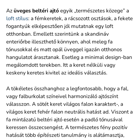
Az
üveges beltéri ajtó
egyik „természetes közege” a
loft stílus
: a fémkeretek, a rácsozott osztások, a fekete
fogantyúk elképesztően jól mutatnak egy loft
otthonban. Emellett szerintünk a skandináv
enteriőrbe illeszthető könnyen, ahol meleg fa
tónusokkal és matt opál üveggel igazán otthonos
hangulatot árasztanak. Esetleg a minimal design-ban
megálomdott terekben. Itt a keret nélküli vagy
keskeny keretes kivitel az ideális választás.
A tökéletes összhanghoz a legfontosabb, hogy a fal,
vagy falburkolat színeivel harmonizáló ajtószínt
válasszon. A sötét keret világos falon karaktert-, a
világos keret fehér falon neutrális hatást ad. Viszont a
fa mintázatú beltéri ajtó esetén a padló tónusával
keressen összecsengést. A természetes fény pozitív
hatását több építészeti tanulmány is alátámasztja,