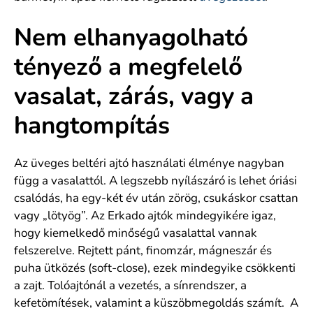
Nem elhanyagolható
tényező a megfelelő
vasalat, zárás, vagy a
hangtompítás
Az üveges beltéri ajtó használati élménye nagyban
függ a vasalattól. A legszebb nyílászáró is lehet óriási
csalódás, ha egy-két év után zörög, csukáskor csattan
vagy „lötyög”. Az Erkado ajtók mindegyikére igaz,
hogy kiemelkedő minőségű vasalattal vannak
felszerelve. Rejtett pánt, finomzár, mágneszár és
puha ütközés (soft-close), ezek mindegyike csökkenti
a zajt. Tolóajtónál a vezetés, a sínrendszer, a
kefetömítések, valamint a küszöbmegoldás számít. A