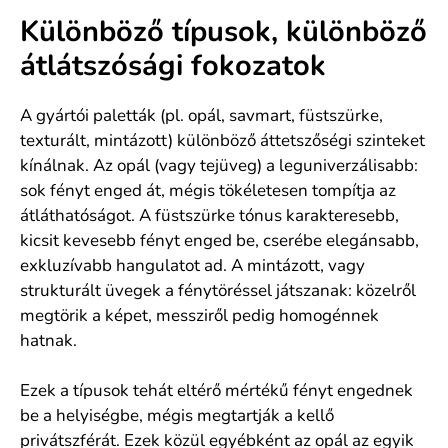
Különböző típusok, különböző
átlátszósági fokozatok
A gyártói paletták (pl. opál, savmart, füstszürke,
texturált, mintázott) különböző áttetszőségi szinteket
kínálnak. Az opál (vagy tejüveg) a leguniverzálisabb:
sok fényt enged át, mégis tökéletesen tompítja az
átláthatóságot. A füstszürke tónus karakteresebb,
kicsit kevesebb fényt enged be, cserébe elegánsabb,
exkluzívabb hangulatot ad. A mintázott, vagy
strukturált üvegek a fénytöréssel játszanak: közelről
megtörik a képet, messziről pedig homogénnek
hatnak.
Ezek a típusok tehát eltérő mértékű fényt engednek
be a helyiségbe, mégis megtartják a kellő
privátszférát. Ezek közül egyébként az opál az egyik