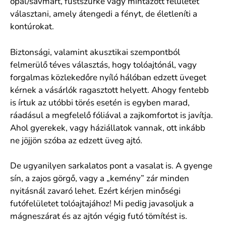
opál/savmart, füstszürke vagy mintázott felületet
választani, amely átengedi a fényt, de életleníti a
kontúrokat.
Biztonsági, valamint akusztikai szempontból
felmerülő téves választás, hogy tolóajtónál, vagy
forgalmas közlekedőre nyíló hálóban edzett üveget
kérnek a vásárlók ragasztott helyett. Ahogy fentebb
is írtuk az utóbbi törés esetén is egyben marad,
ráadásul a megfelelő fóliával a zajkomfortot is javítja.
Ahol gyerekek, vagy háziállatok vannak, ott inkább
ne jöjjön szóba az edzett üveg ajtó.
De ugyanilyen sarkalatos pont a vasalat is. A gyenge
sín, a zajos görgő, vagy a „kemény” zár minden
nyitásnál zavaró lehet. Ezért kérjen minőségi
futófelületet tolóajtajához! Mi pedig javasoljuk a
mágneszárat és az ajtón végig futó tömítést is.