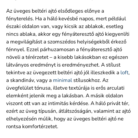
Az üveges beltéri ajtó elsődleges előnye a
fényterelés. Ha a háló kevésbé napos, mert például
északi oldalon van, vagy kicsik az ablakok, esetleg
nincs ablaka, akkor egy fényáteresztő ajtó kiegyenlíti
a megvilágítást a szomszédos helyiségekből érkező
fénnyel. Ezzel párhuzamosan a fényáteresztő ajtó
növeli a térérzetet – a kisebb lakásokban ez egészen
látványos eredményt is eredményezhet. A stílust
tekintve az üvegezett beltéri ajtó jól illeszkedik a
loft
,
a skandináv, vagy a
minimal
stílusokhoz. Az
üvegfelület tónusa, illetve textúrája is erős arculati
elemként jelenik meg a lakásban. A másik oldalon
viszont ott van az intimitás kérdése. A háló privát tér,
ezért az üveg típusán, átlátszóságán, valamint az ajtó
elhelyezésén múlik, hogy az üveges beltéri ajtó ne
rontsa komfortérzetet.