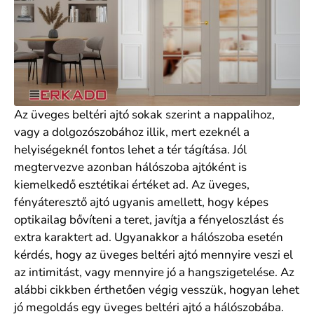
Az üveges beltéri ajtó sokak szerint a nappalihoz,
vagy a dolgozószobához illik, mert ezeknél a
helyiségeknél fontos lehet a tér tágítása. Jól
megtervezve azonban hálószoba ajtóként is
kiemelkedő esztétikai értéket ad. Az üveges,
fényáteresztő ajtó ugyanis amellett, hogy képes
optikailag bővíteni a teret, javítja a fényeloszlást és
extra karaktert ad. Ugyanakkor a hálószoba esetén
kérdés, hogy az üveges beltéri ajtó mennyire veszi el
az intimitást, vagy mennyire jó a hangszigetelése. Az
alábbi cikkben érthetően végig vesszük, hogyan lehet
jó megoldás egy üveges beltéri ajtó a hálószobába.