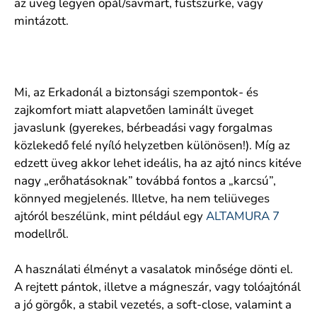
az üveg legyen opál/savmart, füstszürke, vagy
mintázott.
Mi, az Erkadonál a biztonsági szempontok- és
zajkomfort miatt alapvetően laminált üveget
javaslunk (gyerekes, bérbeadási vagy forgalmas
közlekedő felé nyíló helyzetben különösen!). Míg az
edzett üveg akkor lehet ideális, ha az ajtó nincs kitéve
nagy „erőhatásoknak” továbbá fontos a „karcsú”,
könnyed megjelenés. Illetve, ha nem teliüveges
ajtóról beszélünk, mint például egy
ALTAMURA 7
modellről.
A használati élményt a vasalatok minősége dönti el.
A rejtett pántok, illetve a mágneszár, vagy tolóajtónál
a jó görgők, a stabil vezetés, a soft-close, valamint a