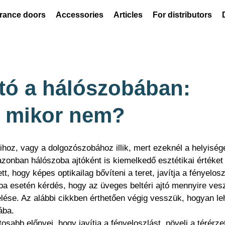
rance doors
Accessories
Articles
For distributors
jtó a hálószobában:
és mikor nem?
lihoz, vagy a dolgozószobához illik, mert ezeknél a helyiség
 azonban hálószoba ajtóként is kiemelkedő esztétikai értéket
t, hogy képes optikailag bővíteni a teret, javítja a fényelosz
ba esetén kérdés, hogy az üveges beltéri ajtó mennyire vesz
elése. Az alábbi cikkben érthetően végig vesszük, hogyan leh
ába.
tosabb előnyei, hogy javítja a fényeloszlást, növeli a térérze