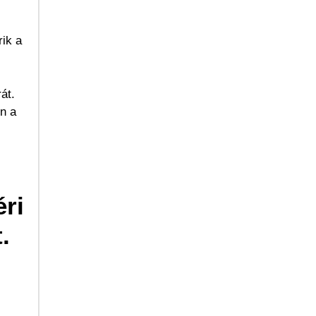
rik a
át.
n a
ri
.