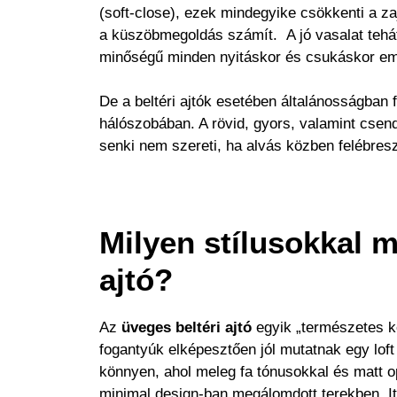
(soft-close), ezek mindegyike csökkenti a zaj
a küszöbmegoldás számít. A jó vasalat tehát
minőségű minden nyitáskor és csukáskor eml
De a beltéri ajtók esetében általánosságban
hálószobában. A rövid, gyors, valamint csend
senki nem szereti, ha alvás közben felébresz
Milyen stílusokkal m
ajtó?
Az
üveges beltéri ajtó
egyik „természetes 
fogantyúk elképesztően jól mutatnak egy loft 
könnyen, ahol meleg fa tónusokkal és matt o
minimal design-ban megálomdott terekben. Itt 