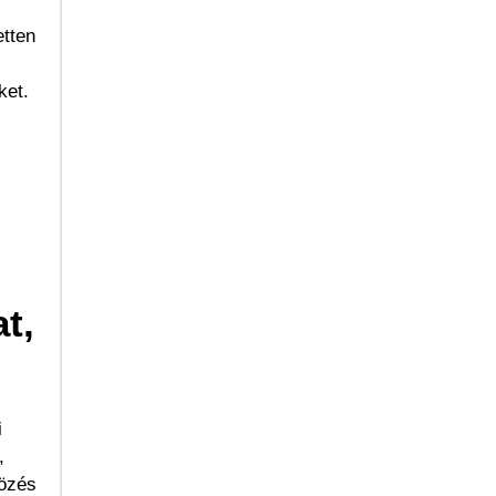
etten
ket.
t,
i
,
közés