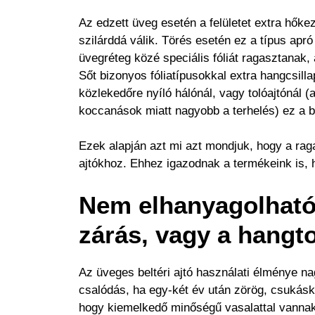
Az edzett üveg esetén a felületet extra hők
szilárddá válik. Törés esetén ez a típus apr
üvegréteg közé speciális fóliát ragasztanak
Sőt bizonyos fóliatípusokkal extra hangcsill
közlekedőre nyíló hálónál, vagy tolóajtónál (
koccanások miatt nagyobb a terhelés) ez a 
Ezek alapján azt mi azt mondjuk, hogy a rag
ajtókhoz. Ehhez igazodnak a termékeink is, 
Nem elhanyagolható 
zárás, vagy a hangt
Az üveges beltéri ajtó használati élménye nag
csalódás, ha egy-két év után zörög, csukásk
hogy kiemelkedő minőségű vasalattal vannak 