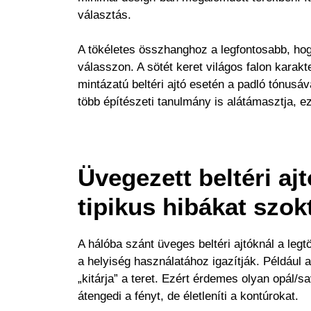
választás.
A tökéletes összhanghoz a legfontosabb, hogy
válasszon. A sötét keret világos falon karakte
mintázatú beltéri ajtó esetén a padló tónusá
több építészeti tanulmány is alátámasztja, e
Üvegezett beltéri aj
tipikus hibákat szok
A hálóba szánt üveges beltéri ajtóknál a leg
a helyiség használatához igazítják. Például 
„kitárja” a teret. Ezért érdemes olyan opál/s
átengedi a fényt, de életleníti a kontúrokat.