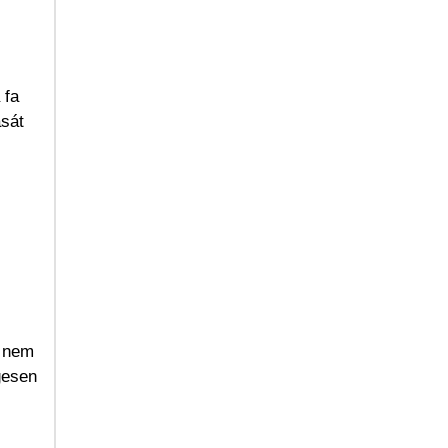
 fa
ását
t nem
gesen