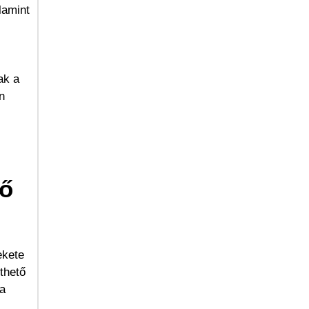
lamint
ak a
n
tő
ekete
thető
 a