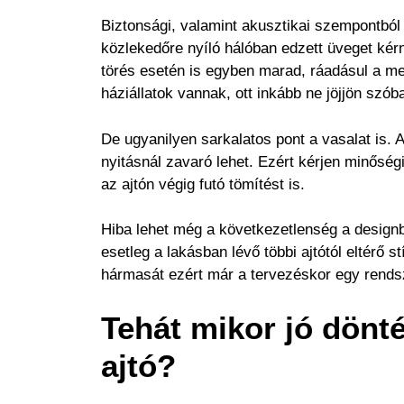
Biztonsági, valamint akusztikai szempontból 
közlekedőre nyíló hálóban edzett üveget kérne
törés esetén is egyben marad, ráadásul a megf
háziállatok vannak, ott inkább ne jöjjön szób
De ugyanilyen sarkalatos pont a vasalat is.
nyitásnál zavaró lehet. Ezért kérjen minőségi
az ajtón végig futó tömítést is.
Hiba lehet még a következetlenség a designba
esetleg a lakásban lévő többi ajtótól eltérő s
hármasát ezért már a tervezéskor egy rendsz
Tehát mikor jó dönté
ajtó?