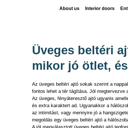
About us
Interior doors
Ent
Üveges beltéri a
mikor jó ötlet, 
Az üveges beltéri ajtó sokak szerint a nappa
fontos lehet a tér tágítása. Jól megtervezve
Az üveges, fényáteresztő ajtó ugyanis amellet
és extra karaktert ad. Ugyanakkor a hálószo
az intimitást, vagy mennyire jó a hangsziget
megoldás egy üveges beltéri ajtó a hálószob
A jól megválasztott üveges beltéri ajtó legfon