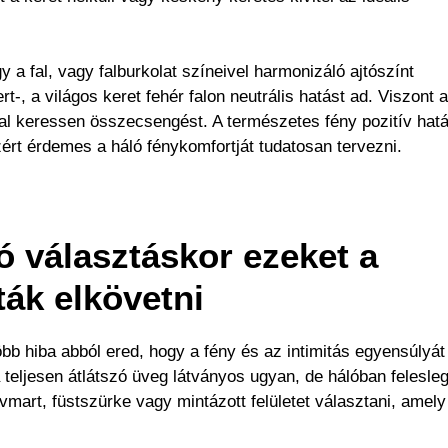
 a fal, vagy falburkolat színeivel harmonizáló ajtószínt
rt-, a világos keret fehér falon neutrális hatást ad. Viszont a
val keressen összecsengést. A természetes fény pozitív hat
zért érdemes a háló fénykomfortját tudatosan tervezni.
tó választáskor ezeket a
ták elkövetni
több hiba abból ered, hogy a fény és az intimitás egyensúlyá
a teljesen átlátszó üveg látványos ugyan, de hálóban felesle
avmart, füstszürke vagy mintázott felületet választani, amely