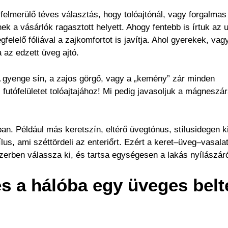
felmerülő téves választás, hogy tolóajtónál, vagy forgalmas
k a vásárlók ragasztott helyett. Ahogy fentebb is írtuk az u
elelő fóliával a zajkomfortot is javítja. Ahol gyerekek, vag
a az edzett üveg ajtó.
 A gyenge sín, a zajos görgő, vagy a „kemény” zár minden
 futófelületet tolóajtajához! Mi pedig javasoljuk a mágneszár
n. Például más keretszín, eltérő üvegtónus, stílusidegen ki
tílus, ami széttördeli az enteriőrt. Ezért a keret–üveg–vasala
erben válassza ki, és tartsa egységesen a lakás nyílászáró
s a hálóba egy üveges belt