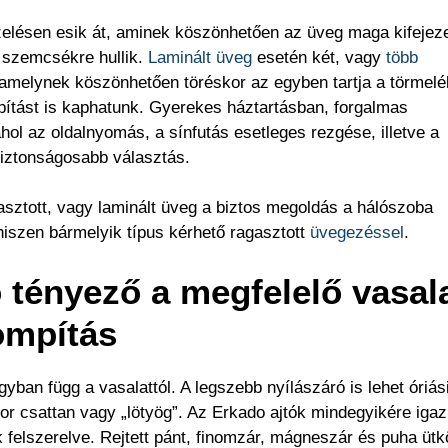
ezelésen esik át, aminek köszönhetően az üveg maga kifejez
ó szemcsékre hullik.
Laminált üveg
esetén két, vagy
több
, amelynek köszönhetően töréskor az egyben tartja a törmelé
apítást is kaphatunk. Gyerekes háztartásban, forgalmas
ahol az oldalnyomás, a sínfutás esetleges rezgése, illetve a
biztonságosabb választás.
asztott, vagy laminált üveg a biztos megoldás a hálószoba
hiszen bármelyik típus kérhető ragasztott
üvegezéssel
.
tényező a megfelelő vasala
ompítás
yban függ a vasalattól. A legszebb nyílászáró is lehet óriás
or csattan vagy „lötyög”. Az Erkado ajtók mindegyikére igaz
felszerelve. Rejtett pánt, finomzár, mágneszár és puha üt