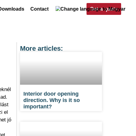
Get a quote
Downloads
Contact
More articles:
eknél
Interior door opening
 ad.
direction. Why is it so
lást
important?
i el
et jó
tet,