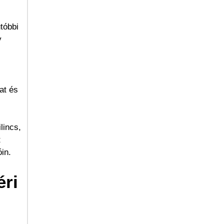
tóbbi
y
at és
lincs,
t
in.
éri