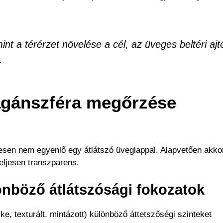
t a térérzet növelése a cél, az üveges beltéri ajt
.
agánszféra megőrzése
esen nem egyenlő egy átlátszó üveglappal. Alapvetően akkor 
teljesen transzparens.
önböző átlátszósági fokozatok
rke, texturált, mintázott) különböző áttetszőségi szinteket