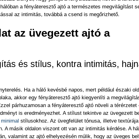
 hálóban a fényáteresztő ajtó a természetes megvilágítást se
ással az intimitás, továbbá a csend is megőrizhető.
lat az üvegezett ajtó a
tás és stílus, kontra intimitás, hajn
ényterelés. Ha a háló kevésbé napos, mert például északi ol
laka, akkor egy fényáteresztő ajtó kiegyenlíti a megvilágítá
zel párhuzamosan a fényáteresztő ajtó növeli a térérzetet 
ményt is eredményezhet. A stílust tekintve az üvegezett be
a
minimal
stílusokhoz. Az üvegfelület tónusa, illetve textúrája
. A másik oldalon viszont ott van az intimitás kérdése. A há
gán, valamint az ajtó elhelyezésén múlik, hogy az üveges bel