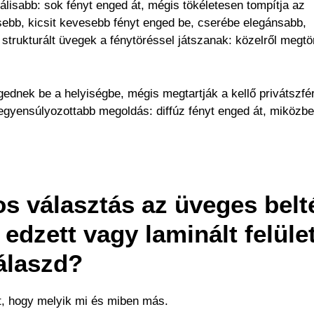
zálisabb: sok fényt enged át, mégis tökéletesen tompítja az
esebb, kicsit kevesebb fényt enged be, cserébe elegánsabb,
 strukturált üvegek a fénytöréssel játszanak: közelről megtö
gednek be a helyiségbe, mégis megtartják a kellő privátszfér
egyensúlyozottabb megoldás: diffúz fényt enged át, miközbe
s választás az üveges belté
edzett vagy laminált felület
álaszd?
t, hogy melyik mi és miben más.