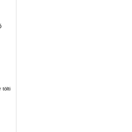
ó
tölti