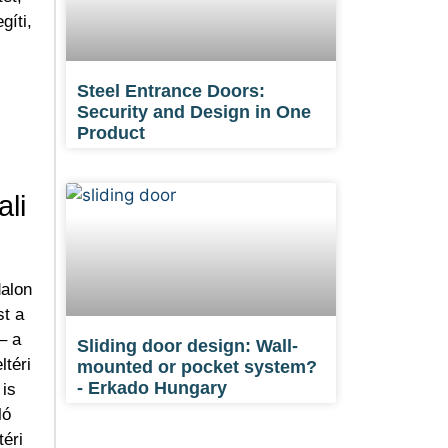
gíti,
Steel Entrance Doors:
Security and Design in One
Product
ali
dalon
st a
– a
Sliding door design: Wall-
ltéri
mounted or pocket system?
- Erkado Hungary
 is
ló
téri