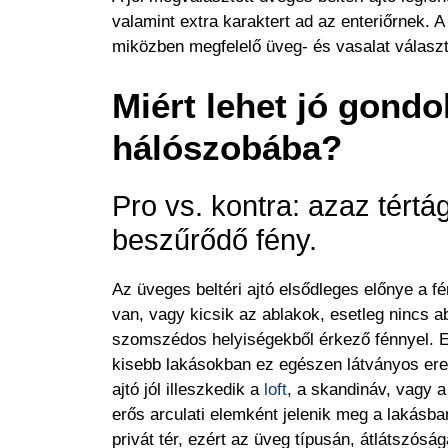
valamint extra karaktert ad az enteriőrnek. A
miközben megfelelő üveg- és vasalat választ
Miért lehet jó gondo
hálószobába?
Pro vs. kontra: azaz tértágí
beszűrődő fény.
Az üveges beltéri ajtó elsődleges előnye a f
van, vagy kicsik az ablakok, esetleg nincs ab
szomszédos helyiségekből érkező fénnyel. Ez
kisebb lakásokban ez egészen látványos ered
ajtó jól illeszkedik a
loft
, a skandináv, vagy 
erős arculati elemként jelenik meg a lakásban
privát tér, ezért az üveg típusán, átlátszósá