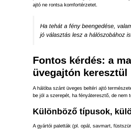
ajtó ne rontsa komfortérzetet.
Ha tehát a fény beengedése, valamin
jó választás lesz a hálószobához is
Fontos kérdés: a m
üvegajtón keresztül
A hálóba szánt üveges beltéri ajtó természet
be jól a szerepét, ha fényáteresztő, de nem 
Különböző típusok, kül
A gyártói paletták (pl. opál, savmart, füstszü