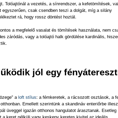
t. Tolóajtónál a vezetés, a sínrendszer, a kefetömítések, va
 egyszerűen, csak csendben teszi a dolgát, míg a silány
ékeztet rá, hogy rossz döntést hoztál.
 fontos a megfelelő vasalat és tömítések használata, nem cs
es záródás, vagy a tolóajtó halk gördülése kardinális, hisze
tik.
űködik jól egy fényáteresz
közege” a
loft stílus
: a fémkeretek, a rácsozott osztások, a f
otthonban. Emellett szerintünk a skandináv enteriőrbe illesz
pál üveggel igazán otthonos hangulatot árasztanak. Esetleg
a keret nélküli vagy keskeny keretes kivitel az ideális