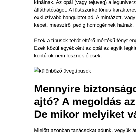
kínálnak. Az opál (vagy tejüveg) a leguniver
átláthatóságot. A füstszürke tónus karakter
exkluzívabb hangulatot ad. A mintázott, vagy
képet, messziről pedig homogénnek hatnak.
Ezek a típusok tehát eltérő mértékű fényt en
Ezek közül egyébként az opál az egyik legki
kontúrok nem lesznek élesek.
Mennyire biztonságo
ajtó? A megoldás az 
De mikor melyiket v
Mielőtt azonban tanácsokat adunk, vegyük á