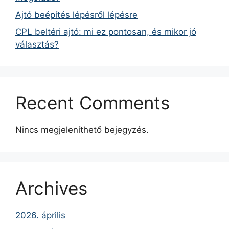
Ajtó beépítés lépésről lépésre
CPL beltéri ajtó: mi ez pontosan, és mikor jó
választás?
Recent Comments
Nincs megjeleníthető bejegyzés.
Archives
2026. április