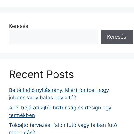
Keresés
Keresés
Recent Posts
Beltéri ajtó nyitásirány. Miért fontos, hogy
jobbos vagy balos egy ajtó?
Acél bejárati ajtó: biztonság és design egy
termékben
Tolóajtó tervezés: falon futó vagy falban futó
megoldás?