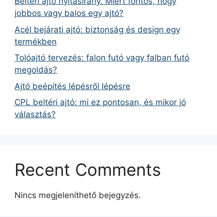
Beltéri ajtó nyitásirány. Miért fontos, hogy
jobbos vagy balos egy ajtó?
Acél bejárati ajtó: biztonság és design egy
termékben
Tolóajtó tervezés: falon futó vagy falban futó
megoldás?
Ajtó beépítés lépésről lépésre
CPL beltéri ajtó: mi ez pontosan, és mikor jó
választás?
Recent Comments
Nincs megjeleníthető bejegyzés.