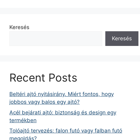
Keresés
Keresés
Recent Posts
Beltéri ajtó nyitásirány. Miért fontos, hogy
jobbos vagy balos egy ajtó?
Acél bejárati ajtó: biztonság és design egy
termékben
Tolóajtó tervezés: falon futó vagy falban futó
megoldás?