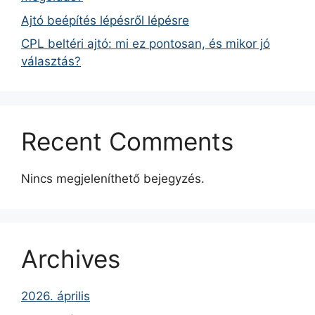
Ajtó beépítés lépésről lépésre
CPL beltéri ajtó: mi ez pontosan, és mikor jó
választás?
Recent Comments
Nincs megjeleníthető bejegyzés.
Archives
2026. április