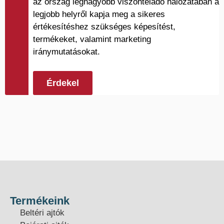
az ország legnagyobb viszonteladó hálózatában a
legjobb helyről kapja meg a sikeres
értékesítéshez szükséges képesítést,
termékeket, valamint marketing
iránymutatásokat.
Érdekel
Termékeink
Beltéri ajtók