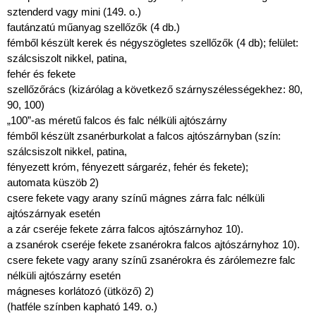
sztenderd vagy mini (149. o.)
fautánzatú műanyag szellőzők (4 db.)
fémből készült kerek és négyszögletes szellőzők (4 db); felület:
szálcsiszolt nikkel, patina,
fehér és fekete
szellőzőrács (kizárólag a következő szárnyszélességekhez: 80,
90, 100)
„100”-as méretű falcos és falc nélküli ajtószárny
fémből készült zsanérburkolat a falcos ajtószárnyban (szín:
szálcsiszolt nikkel, patina,
fényezett króm, fényezett sárgaréz, fehér és fekete);
automata küszöb 2)
csere fekete vagy arany színű mágnes zárra falc nélküli
ajtószárnyak esetén
a zár cseréje fekete zárra falcos ajtószárnyhoz 10).
a zsanérok cseréje fekete zsanérokra falcos ajtószárnyhoz 10).
csere fekete vagy arany színű zsanérokra és zárólemezre falc
nélküli ajtószárny esetén
mágneses korlátozó (ütköző) 2)
(hatféle színben kapható 149. o.)