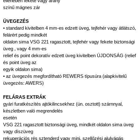
ellenében fekete vagy arany
színű mágnes zár
ÜVEGEZÉS
• standard kivitelben 4 mm-es edzett üveg, tejfehér vagy átlátszó,
felárért pedig mindkét
oldalon sima VSG 221 ragasztott, tejfehér vagy fekete biztonsági
üveg , vagy 4 mm-es
relief és point dekoratív edzett üveg kivitelben ÚJDONSÁG (relief
és point üveg az
egyik oldalon sima)
• az üvegezés megfordítható REWERS típusúra (alapkivitelű
üvegezés: AWERS)
FELÁRAS EXTRÁK
gyári furatkészítés ajtókilincsekhez (ún. osztott) szárnnyal,
készletben való megrendelés
esetén
VSG 221 ragasztott biztonsági üveg, mindkét oldalon sima üveg
vagy díszüveg
rekuperációs rés sztenderd vagy mini, szellőzési alulvágás