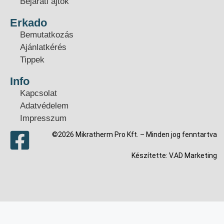
Bejárati ajtók
Erkado
Bemutatkozás
Ajánlatkérés
Tippek
Info
Kapcsolat
Adatvédelem
Impresszum
©2026 Mikratherm Pro Kft. – Minden jog fenntartva​
Készítette:
V.AD Marketing