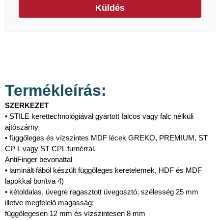
Küldés
Termékleírás:
SZERKEZET
• STILE kerettechnológiával gyártott falcos vagy falc nélküli
ajtószárny
• függőleges és vízszintes MDF lécek GREKO, PREMIUM, ST
CP L vagy ST CPL furnérral,
AntiFinger bevonattal
• laminált fából készült függőleges keretelemek, HDF és MDF
lapokkal borítva 4)
• kétoldalas, üvegre ragasztott üvegosztó, szélesség 25 mm
illetve megfelelő magasság:
függőlegesen 12 mm és vízszintesen 8 mm