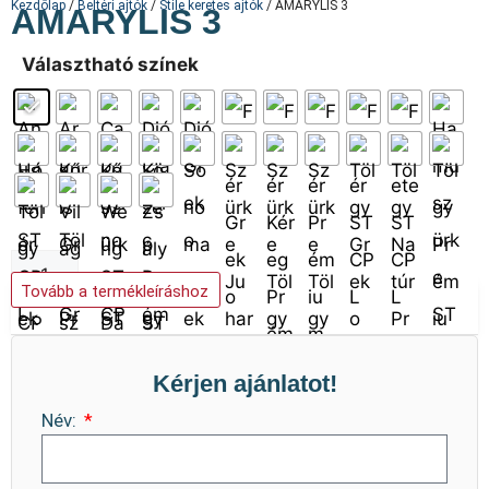
Kezdőlap
/
Beltéri ajtók
/
Stile keretes ajtók
/ AMARYLIS 3
AMARYLIS 3
Választható színek
Kosárba teszem
Tovább a termékleíráshoz
Kérjen ajánlatot!
Név: