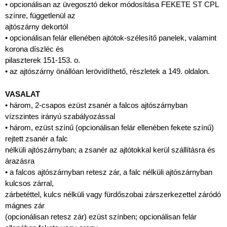
• opcionálisan az üvegosztó dekor módosítása FEKETE ST CPL
színre, függetlenül az
ajtószárny dekortól
• opcionálisan felár ellenében ajtótok-szélesítő panelek, valamint
korona díszléc és
pilaszterek 151-153. o.
• az ajtószárny önállóan lerövidíthető, részletek a 149. oldalon.
VASALAT
• három, 2-csapos ezüst zsanér a falcos ajtószárnyban
vízszintes irányú szabályozással
• három, ezüst színű (opcionálisan felár ellenében fekete színű)
rejtett zsanér a falc
nélküli ajtószárnyban; a zsanér az ajtótokkal kerül szállításra és
árazásra
• a falcos ajtószárnyban retesz zár, a falc nélküli ajtószárnyban
kulcsos zárral,
zárbetéttel, kulcs nélküli vagy fürdőszobai zárszerkezettel záródó
mágnes zár
(opcionálisan retesz zár) ezüst színben; opcionálisan felár