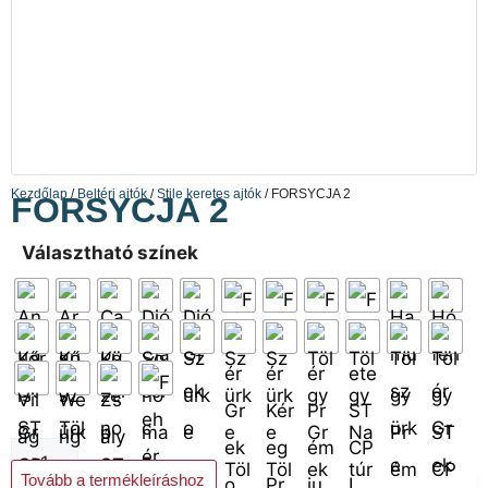
Kezdőlap
/
Beltéri ajtók
/
Stile keretes ajtók
/ FORSYCJA 2
FORSYCJA 2
Választható színek
Kosárba teszem
Tovább a termékleíráshoz