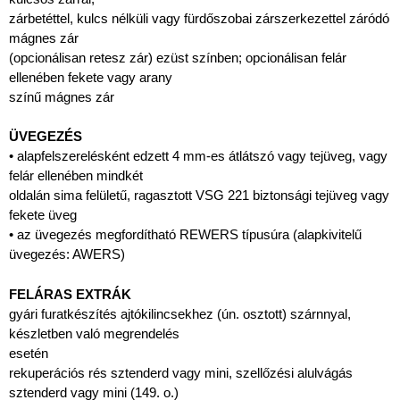
zárbetéttel, kulcs nélküli vagy fürdőszobai zárszerkezettel záródó
mágnes zár
(opcionálisan retesz zár) ezüst színben; opcionálisan felár
ellenében fekete vagy arany
színű mágnes zár
ÜVEGEZÉS
• alapfelszerelésként edzett 4 mm-es átlátszó vagy tejüveg, vagy
felár ellenében mindkét
oldalán sima felületű, ragasztott VSG 221 biztonsági tejüveg vagy
fekete üveg
• az üvegezés megfordítható REWERS típusúra (alapkivitelű
üvegezés: AWERS)
FELÁRAS EXTRÁK
gyári furatkészítés ajtókilincsekhez (ún. osztott) szárnnyal,
készletben való megrendelés
esetén
rekuperációs rés sztenderd vagy mini, szellőzési alulvágás
sztenderd vagy mini (149. o.)