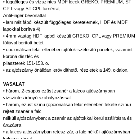
• függőleges és vízszintes MDF lécek GREKO, PREMIUM, ST
CP L vagy ST CPL furnérral,
AntiFinger bevonattal
• laminált fából készült függőleges keretelemek, HDF és MDF
lapokkal borítva 4)
• 4mm vastag HDF lapból készült GREKO, CPL vagy PREMIUM
fóliával borított betét
• opcionálisan felár ellenében ajtótok-szélesítő panelek, valamint
korona díszléc és
pilaszterek 151-153. o.
• az ajtószárny önállóan lerövidíthető, részletek a 149. oldalon.
VASALAT
• három, 2-csapos ezüst zsanér a falcos ajtószárnyban
vízszintes irányú szabályozással
• három, ezüst színű (opcionálisan felár ellenében fekete színű)
rejtett zsanér a falc
nélküli ajtószárnyban; a zsanér az ajtótokkal kerül szállításra és
árazásra
• a falcos ajtószárnyban retesz zár, a falc nélküli ajtószárnyban
kulcsos zárral,