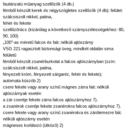
fautánzatú műanyag szellőzők (4 db.)
fémből készült kerek és négyszögletes szellőzők (4 db); felület:
szálcsiszolt nikkel, patina,
fehér és fekete
szellőzőrács (kizárólag a következő szárnyszélességekhez: 80,
90, 100)
„100”-as méretű falcos és falc nélküli ajtószárny
VSG 221 ragasztott biztonsági üveg, mindkét oldalán sima
felületű
fémből készült zsanérburkolat a falcos ajtószárnyban (szín:
szálcsiszolt nikkel, patina,
fényezett króm, fényezett sárgaréz, fehér és fekete);
automata küszöb 2)
csere fekete vagy arany színű mágnes zárra falc nélküli
ajtószárnyak esetén
a zár cseréje fekete zárra falcos ajtószárnyhoz 7).
a zsanérok cseréje fekete zsanérokra falcos ajtószárnyhoz 7).
csere fekete vagy arany színű zsanérokra és zárólemezre falc
nélküli ajtószárny esetén
mágneses korlátozó (ütköző) 2)