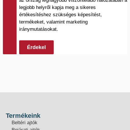
az ország legnagyobb viszonteladó hálózatában a
legjobb helyről kapja meg a sikeres
értékesítéshez szükséges képesítést,
termékeket, valamint marketing
iránymutatásokat.
Érdekel
Termékeink
Beltéri ajtók
Bejárati ajtók