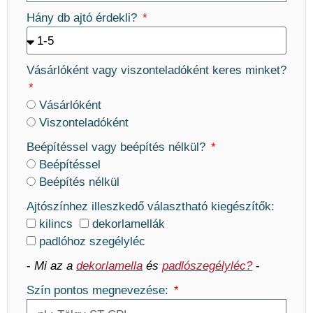
Hány db ajtó érdekli?
Vásárlóként vagy viszonteladóként keres minket?
Vásárlóként
Viszonteladóként
Beépítéssel vagy beépítés nélkül?
Beépítéssel
Beépítés nélkül
Ajtószínhez illeszkedő választható kiegészítők:
kilincs
dekorlamellák
padlóhoz szegélyléc
-
Mi az a
dekorlamella
és
padlószegélyléc?
-
Szín pontos megnevezése: