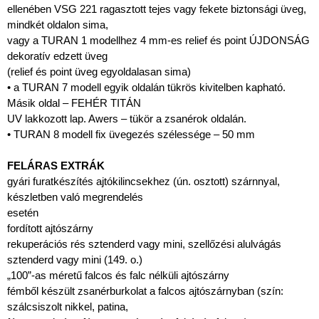
ellenében VSG 221 ragasztott tejes vagy fekete biztonsági üveg,
mindkét oldalon sima,
vagy a TURAN 1 modellhez 4 mm-es relief és point ÚJDONSÁG
dekoratív edzett üveg
(relief és point üveg egyoldalasan sima)
• a TURAN 7 modell egyik oldalán tükrös kivitelben kapható.
Másik oldal – FEHÉR TITÁN
UV lakkozott lap. Awers – tükör a zsanérok oldalán.
• TURAN 8 modell fix üvegezés szélessége – 50 mm
FELÁRAS EXTRÁK
gyári furatkészítés ajtókilincsekhez (ún. osztott) szárnnyal,
készletben való megrendelés
esetén
fordított ajtószárny
rekuperációs rés sztenderd vagy mini, szellőzési alulvágás
sztenderd vagy mini (149. o.)
„100”-as méretű falcos és falc nélküli ajtószárny
fémből készült zsanérburkolat a falcos ajtószárnyban (szín:
szálcsiszolt nikkel, patina,