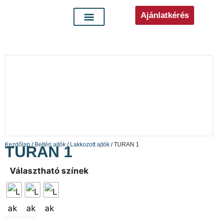
Ajánlatkérés
Kezdőlap
/
Beltéri ajtók
/
Lakkozott ajtók
/ TURAN 1
TURAN 1
Választható színek