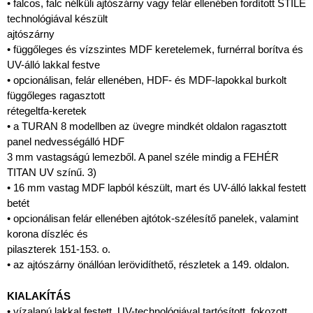
• falcos, falc nélküli ajtószárny vagy felár ellenében fordított STILE
technológiával készült
ajtószárny
• függőleges és vízszintes MDF keretelemek, furnérral borítva és
UV-álló lakkal festve
• opcionálisan, felár ellenében, HDF- és MDF-lapokkal burkolt
függőleges ragasztott
rétegeltfa-keretek
• a TURAN 8 modellben az üvegre mindkét oldalon ragasztott
panel nedvességálló HDF
3 mm vastagságú lemezből. A panel széle mindig a FEHÉR
TITAN UV színű. 3)
• 16 mm vastag MDF lapból készült, mart és UV-álló lakkal festett
betét
• opcionálisan felár ellenében ajtótok-szélesítő panelek, valamint
korona díszléc és
pilaszterek 151-153. o.
• az ajtószárny önállóan lerövidíthető, részletek a 149. oldalon.
KIALAKÍTÁS
• vízalapú lakkal festett, UV-technológiával tartósított, fokozott