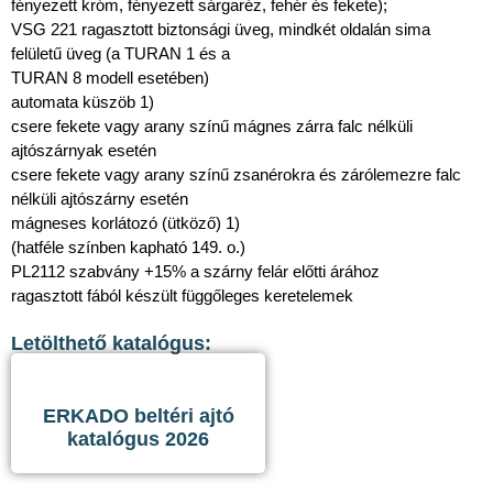
fényezett króm, fényezett sárgaréz, fehér és fekete);
VSG 221 ragasztott biztonsági üveg, mindkét oldalán sima
felületű üveg (a TURAN 1 és a
TURAN 8 modell esetében)
automata küszöb 1)
csere fekete vagy arany színű mágnes zárra falc nélküli
ajtószárnyak esetén
csere fekete vagy arany színű zsanérokra és zárólemezre falc
nélküli ajtószárny esetén
mágneses korlátozó (ütköző) 1)
(hatféle színben kapható 149. o.)
PL2112 szabvány +15% a szárny felár előtti árához
ragasztott fából készült függőleges keretelemek
Letölthető katalógus:
ERKADO beltéri ajtó
katalógus 2026