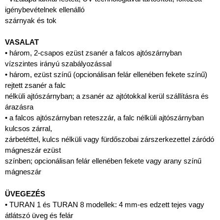
igénybevételnek ellenálló
szárnyak és tok
VASALAT
• három, 2-csapos ezüst zsanér a falcos ajtószárnyban
vízszintes irányú szabályozással
• három, ezüst színű (opcionálisan felár ellenében fekete színű)
rejtett zsanér a falc
nélküli ajtószárnyban; a zsanér az ajtótokkal kerül szállításra és
árazásra
• a falcos ajtószárnyban reteszzár, a falc nélküli ajtószárnyban
kulcsos zárral,
zárbetéttel, kulcs nélküli vagy fürdőszobai zárszerkezettel záródó
mágneszár ezüst
színben; opcionálisan felár ellenében fekete vagy arany színű
mágneszár
ÜVEGEZÉS
• TURAN 1 és TURAN 8 modellek: 4 mm-es edzett tejes vagy
átlátszó üveg és felár