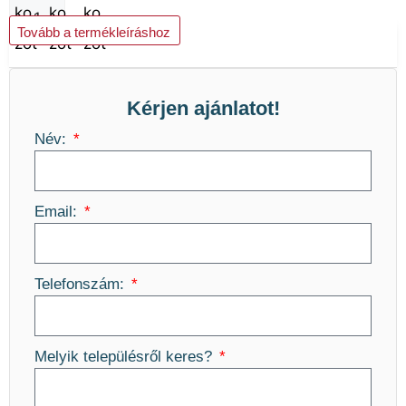
Kosárba teszem
Tovább a termékleíráshoz
Kérjen ajánlatot!
Név:
Email:
Telefonszám:
Melyik településről keres?