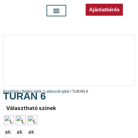
Ajánlatkérés
Kezdőlap
/
Beltéri ajtók
/
Lakkozott ajtók
/ TURAN 6
TURAN 6
Választható színek