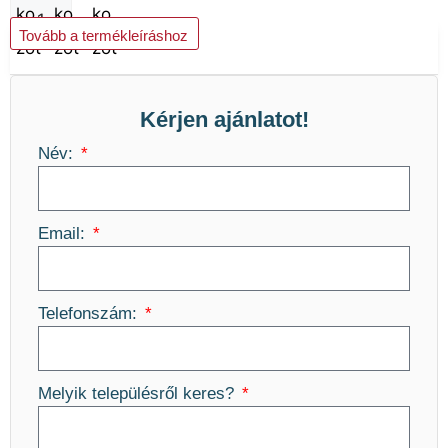
Kosárba teszem
Tovább a termékleíráshoz
Kérjen ajánlatot!
Név:
Email:
Telefonszám:
Melyik településről keres?