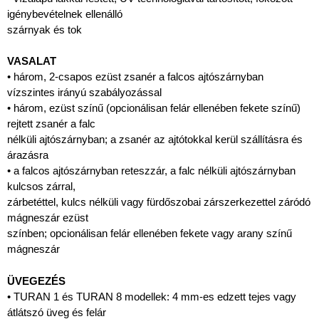
igénybevételnek ellenálló
szárnyak és tok
VASALAT
• három, 2-csapos ezüst zsanér a falcos ajtószárnyban
vízszintes irányú szabályozással
• három, ezüst színű (opcionálisan felár ellenében fekete színű)
rejtett zsanér a falc
nélküli ajtószárnyban; a zsanér az ajtótokkal kerül szállításra és
árazásra
• a falcos ajtószárnyban reteszzár, a falc nélküli ajtószárnyban
kulcsos zárral,
zárbetéttel, kulcs nélküli vagy fürdőszobai zárszerkezettel záródó
mágneszár ezüst
színben; opcionálisan felár ellenében fekete vagy arany színű
mágneszár
ÜVEGEZÉS
• TURAN 1 és TURAN 8 modellek: 4 mm-es edzett tejes vagy
átlátszó üveg és felár