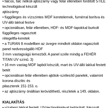
• falcos, falc nélküli ajtószárny vagy felár ellenében fordított STILE
technológiával készült
ajtószárny
• függőleges és vízszintes MDF keretelemek, furnérral borítva és
UV-álló lakkal festve
• opcionálisan, felár ellenében, HDF- és MDF-lapokkal burkolt
függőleges ragasztott
rétegeltfa-keretek
• a TURAN 8 modellben az üvegre mindkét oldalon ragasztott
panel nedvességálló HDF
3 mm vastagságú lemezből. A panel széle mindig a FEHÉR
TITAN UV színű. 3)
• 16 mm vastag MDF lapból készült, mart és UV-álló lakkal festett
betét
• opcionálisan felár ellenében ajtótok-szélesítő panelek, valamint
korona díszléc és
pilaszterek 151-153. o.
• az ajtószárny önállóan lerövidíthető, részletek a 149. oldalon.
KIALAKÍTÁS
• vízalapú lakkal festett, UV-technológiával tartósított, fokozott