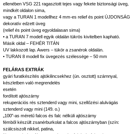
ellenében VSG 221 ragasztott tejes vagy fekete biztonsági üveg,
mindkét oldalon sima,
vagy a TURAN 1 modellhez 4 mm-es relief és point ÚJDONSÁG
dekoratív edzett üveg
(relief és point üveg egyoldalasan sima)
• a TURAN 7 modell egyik oldalán tükrös kivitelben kapható.
Másik oldal – FEHÉR TITÁN
UV lakkozott lap. Awers – tükör a zsanérok oldalán.
• TURAN 8 modell fix üvegezés szélessége – 50 mm
FELÁRAS EXTRÁK
gyári furatkészítés ajtókilincsekhez (ún. osztott) szárnnyal,
készletben való megrendelés
esetén
fordított ajtószárny
rekuperációs rés sztenderd vagy mini, szellőzési alulvágás
sztenderd vagy mini (149. o.)
„100”-as méretű falcos és falc nélküli ajtószárny
fémből készült zsanérburkolat a falcos ajtószárnyban (szín:
szálcsiszolt nikkel, patina,