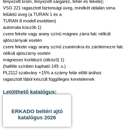
fényezett króm, fényezett sárgaréz, fehér és fekete);
VSG 221 ragasztott biztonsági üveg, mindkét oldalán sima
felületű üveg (a TURAN 1 és a
TURAN 8 modell esetében)
automata küszöb 1)
csere fekete vagy arany színű mágnes zárra falc nélküli
ajtószárnyak esetén
csere fekete vagy arany színű zsanérokra és zárólemezre falc
nélküli ajtószárny esetén
mágneses korlátozó (ütköző) 1)
(hatféle színben kapható 149. o.)
PL2112 szabvány +15% a szárny felár előtti árához
ragasztott fából készült függőleges keretelemek
Letölthető katalógus:
ERKADO beltéri ajtó
katalógus 2026