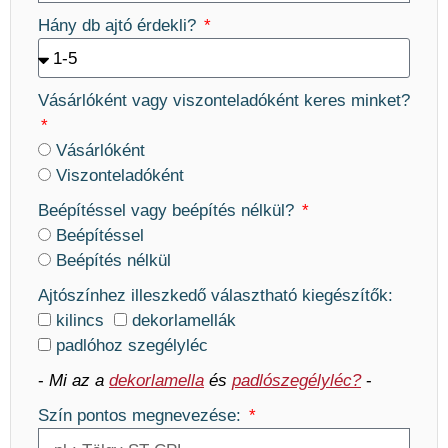
Hány db ajtó érdekli?
Vásárlóként vagy viszonteladóként keres minket?
Vásárlóként
Viszonteladóként
Beépítéssel vagy beépítés nélkül?
Beépítéssel
Beépítés nélkül
Ajtószínhez illeszkedő választható kiegészítők:
kilincs
dekorlamellák
padlóhoz szegélyléc
-
Mi az a
dekorlamella
és
padlószegélyléc?
-
Szín pontos megnevezése: