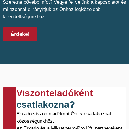
Szeretne bővebb infot? Vegye fel velünk a kapcsolatot és
mi azonnal elirányítjuk az Önhoz legközelebbi
kirendeltségünkhöz.
Érdekel
Viszonteladóként
csatlakozna?
Erkado viszonteladóként Ön is csatlakozhat
közösségünkhöz.
Az Erkado és a Mikratherm-Pro Kft. partnereként