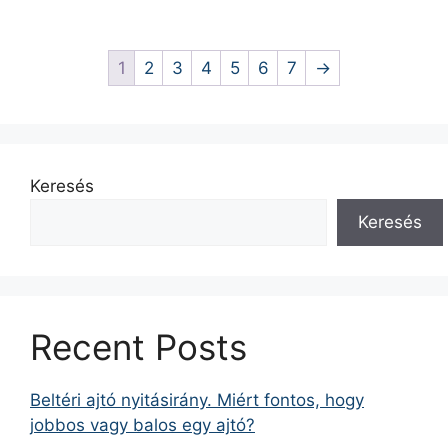
1
2
3
4
5
6
7
→
Keresés
Keresés
Recent Posts
Beltéri ajtó nyitásirány. Miért fontos, hogy
jobbos vagy balos egy ajtó?