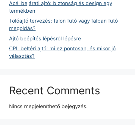
Acél bejárati ajtó: biztonság és design egy
termékben
Tolóajtó tervezés: falon futó vagy falban futó
megoldás?
Ajtó beépítés lépésről lépésre
CPL beltéri ajtó: mi ez pontosan, és mikor jó
választás?
Recent Comments
Nincs megjeleníthető bejegyzés.