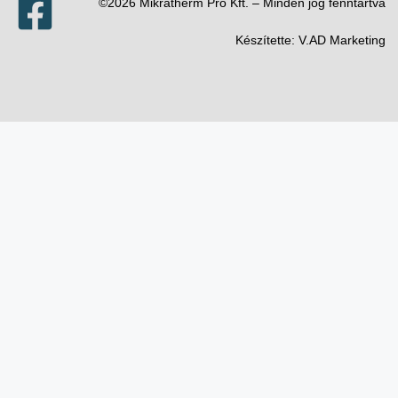
©2026 Mikratherm Pro Kft. – Minden jog fenntartva​
Készítette:
V.AD Marketing