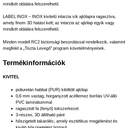
mindkét oldalára felszerelhető.
LABEL INOX – INOX kivitelű intarzia sík ajtólapra ragasztva,
amely finom 3D hatást kelt; az intarzia az ajtólap egyik vagy
mindkét oldalára felszerelhető.
Minden modell RC2 biztonsági besorolással rendelkezik, valamint
megfelel a „Tiszta Levegő” program követelményeinek.
Termékinformációk
KIVITEL
poliuretán habbal (PUR) kitöltött ajtólap
0,6 mm vastag, horganyzott acéllemez borítás UV-álló
PVC laminátummal
ragasztott fa (fenyő) tokszerkezet
3-részes, 3D állítható pánt
hőszigetelt takaróléc, amely esztétikus megjelenést és
kiváló hőszigetelést biztosít