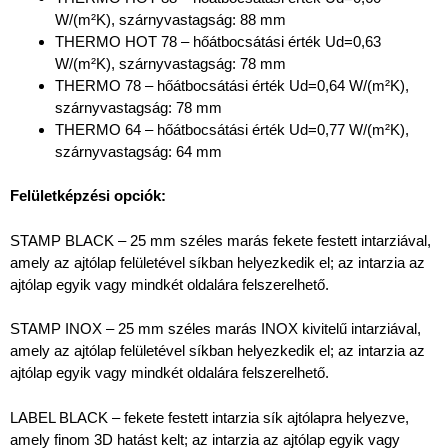
W/(m²K), szárnyvastagság: 88 mm
THERMO HOT 78 – hőátbocsátási érték Ud=0,63
W/(m²K), szárnyvastagság: 78 mm
THERMO 78 – hőátbocsátási érték Ud=0,64 W/(m²K),
szárnyvastagság: 78 mm
THERMO 64 – hőátbocsátási érték Ud=0,77 W/(m²K),
szárnyvastagság: 64 mm
Felületképzési opciók:
STAMP BLACK – 25 mm széles marás fekete festett intarziával,
amely az ajtólap felületével síkban helyezkedik el; az intarzia az
ajtólap egyik vagy mindkét oldalára felszerelhető.
STAMP INOX – 25 mm széles marás INOX kivitelű intarziával,
amely az ajtólap felületével síkban helyezkedik el; az intarzia az
ajtólap egyik vagy mindkét oldalára felszerelhető.
LABEL BLACK – fekete festett intarzia sík ajtólapra helyezve,
amely finom 3D hatást kelt; az intarzia az ajtólap egyik vagy