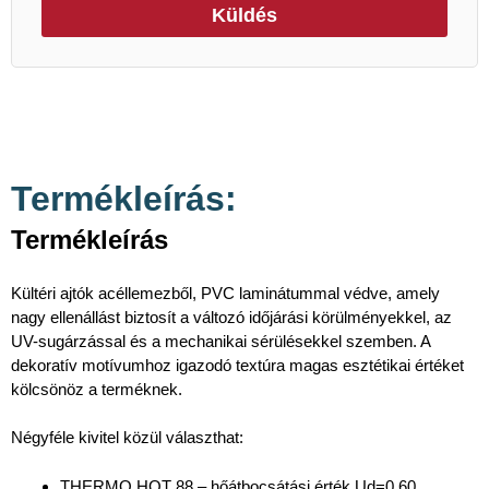
Küldés
Termékleírás:
Termékleírás
Kültéri ajtók acéllemezből, PVC laminátummal védve, amely
nagy ellenállást biztosít a változó időjárási körülményekkel, az
UV-sugárzással és a mechanikai sérülésekkel szemben. A
dekoratív motívumhoz igazodó textúra magas esztétikai értéket
kölcsönöz a terméknek.
Négyféle kivitel közül választhat:
THERMO HOT 88 – hőátbocsátási érték Ud=0,60