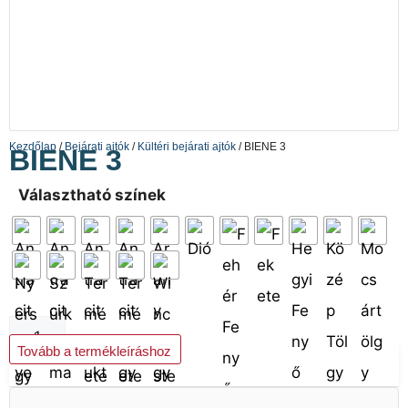
Kezdőlap
/
Bejárati ajtók
/
Kültéri bejárati ajtók
/ BIENE 3
BIENE 3
Választható színek
Kosárba teszem
Tovább a termékleíráshoz