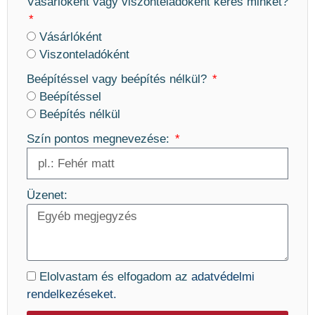
Vásárlóként vagy viszonteladóként keres minket?
Vásárlóként
Viszonteladóként
Beépítéssel vagy beépítés nélkül?
Beépítéssel
Beépítés nélkül
Szín pontos megnevezése:
Üzenet:
Elolvastam és elfogadom az
adatvédelmi
rendelkezéseket.