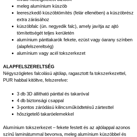
meleg alumínium küszöb
leereszkedő küszöbtömítés (felár ellenében) a küszöbrész
extra zárásához
küszöbfalc (ún. negyedik falc), amely javítja az ajtó
tömítettségét teljes kerületén
alumínium pánttakarók fekete, ezüst vagy óarany színben
(alapfelszereltség)
alumínium vagy acél tokszerkezet
ALAPFELSZERELTSÉG
Négyszögletes falcolású ajtólap, ragasztott fa tokszerkezettel,
PUR habbal kitöltve, felszerelve:
3 db 3D állítható pánttal és takaróval
4 db biztonsági csappal
3-pontos záródású kilincsműködtetésű zártesttel
hőszigetelő takaróelemekkel
Alumínium tokszerkezet – fekete festett és az ajtólappal azonos
színű laminátummal bevonva, meleg alumínium küszöbbel és