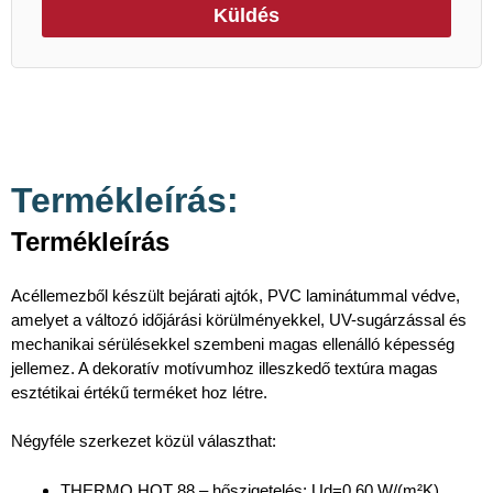
Küldés
Termékleírás:
Termékleírás
Acéllemezből készült bejárati ajtók, PVC laminátummal védve,
amelyet a változó időjárási körülményekkel, UV-sugárzással és
mechanikai sérülésekkel szembeni magas ellenálló képesség
jellemez. A dekoratív motívumhoz illeszkedő textúra magas
esztétikai értékű terméket hoz létre.
Négyféle szerkezet közül választhat:
THERMO HOT 88 – hőszigetelés: Ud=0,60 W/(m²K),