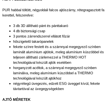
PUR habbal töltött, négyoldali falcos ajtószárny, rétegragasztott fa
kerettel, felszerelve:
3 db 3D állítható pánt és pánttakaró
4 db biztonsági csap
3 pontos zárrendszerrel ellátott főzár
hőszigetelő takarópanelek
fekete színre festett és a szárnnyal megegyező színben
laminált alumínium ajtótok, meleg alumínium küszöbbel és
teljesen állítható zárlemezzel a THERMO HOT
technológiával készült ajtók esetében
horganyzott acéltok, a szárnnyal megegyező színben
laminálva, meleg alumínium küszöbbel a THERMO
technológiával készült ajtókhoz
négyrétegű üvegezés, edzett ESG üveggel kívül, fekete
távtartóval az üvegegységekben
AJTÓ MÉRETEK