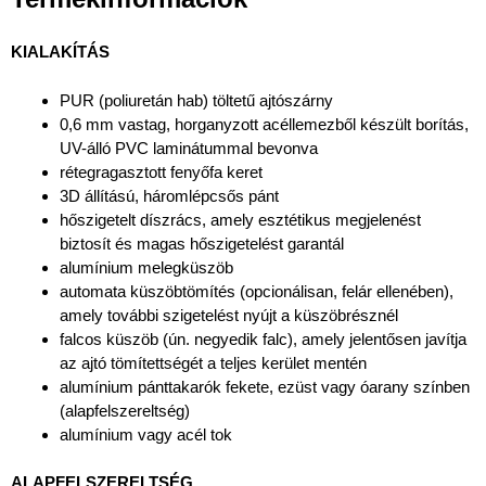
KIALAKÍTÁS
PUR (poliuretán hab) töltetű ajtószárny
0,6 mm vastag, horganyzott acéllemezből készült borítás,
UV-álló PVC laminátummal bevonva
rétegragasztott fenyőfa keret
3D állítású, háromlépcsős pánt
hőszigetelt díszrács, amely esztétikus megjelenést
biztosít és magas hőszigetelést garantál
alumínium melegküszöb
automata küszöbtömítés (opcionálisan, felár ellenében),
amely további szigetelést nyújt a küszöbrésznél
falcos küszöb (ún. negyedik falc), amely jelentősen javítja
az ajtó tömítettségét a teljes kerület mentén
alumínium pánttakarók fekete, ezüst vagy óarany színben
(alapfelszereltség)
alumínium vagy acél tok
ALAPFELSZERELTSÉG