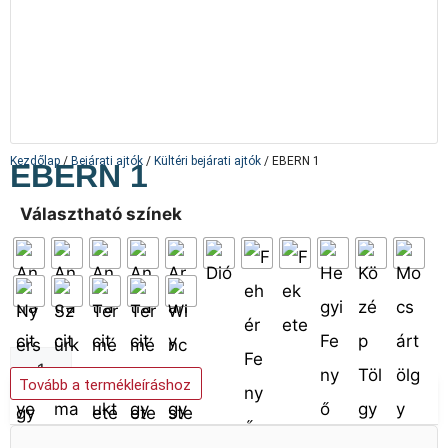
Kezdőlap
/
Bejárati ajtók
/
Kültéri bejárati ajtók
/ EBERN 1
EBERN 1
Választható színek
Kosárba teszem
Tovább a termékleíráshoz