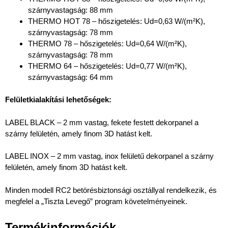
szárnyvastagság: 88 mm
THERMO HOT 78 – hőszigetelés: Ud=0,63 W/(m²K),
szárnyvastagság: 78 mm
THERMO 78 – hőszigetelés: Ud=0,64 W/(m²K),
szárnyvastagság: 78 mm
THERMO 64 – hőszigetelés: Ud=0,77 W/(m²K),
szárnyvastagság: 64 mm
Felületkialakítási lehetőségek:
LABEL BLACK – 2 mm vastag, fekete festett dekorpanel a
szárny felületén, amely finom 3D hatást kelt.
LABEL INOX – 2 mm vastag, inox felületű dekorpanel a szárny
felületén, amely finom 3D hatást kelt.
Minden modell RC2 betörésbiztonsági osztállyal rendelkezik, és
megfelel a „Tiszta Levegő” program követelményeinek.
Termékinformációk