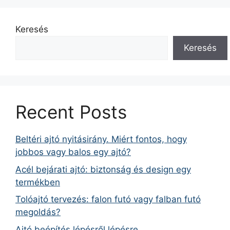
Keresés
Keresés
Recent Posts
Beltéri ajtó nyitásirány. Miért fontos, hogy
jobbos vagy balos egy ajtó?
Acél bejárati ajtó: biztonság és design egy
termékben
Tolóajtó tervezés: falon futó vagy falban futó
megoldás?
Ajtó beépítés lépésről lépésre