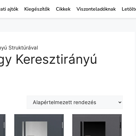
ati ajtók
Kiegészítők
Cikkek
Viszonteladóknak
Letölt
yú Struktúrával
gy Keresztirányú