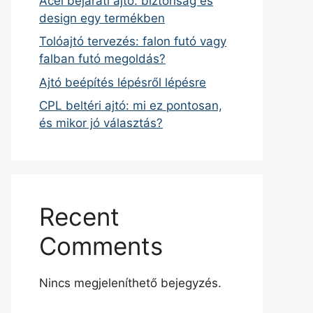
Acél bejárati ajtó: biztonság és
design egy termékben
Tolóajtó tervezés: falon futó vagy
falban futó megoldás?
Ajtó beépítés lépésről lépésre
CPL beltéri ajtó: mi ez pontosan,
és mikor jó választás?
Recent
Comments
Nincs megjeleníthető bejegyzés.