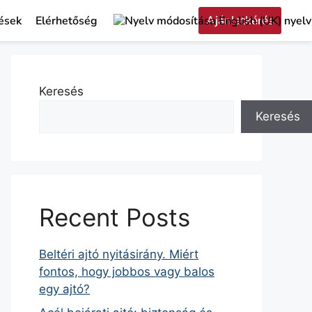
Ajánlatkérés
ések
Elérhetőség
Keresés
Keresés
Recent Posts
Beltéri ajtó nyitásirány. Miért
fontos, hogy jobbos vagy balos
egy ajtó?