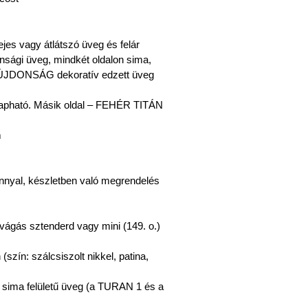
es vagy átlátszó üveg és felár
onsági üveg, mindkét oldalon sima,
t ÚJDONSÁG dekoratív edzett üveg
 kapható. Másik oldal – FEHÉR TITÁN
m
árnnyal, készletben való megrendelés
lvágás sztenderd vagy mini (149. o.)
szín: szálcsiszolt nikkel, patina,
n sima felületű üveg (a TURAN 1 és a