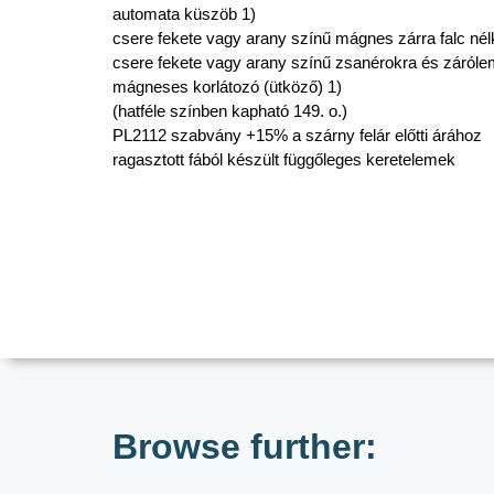
automata küszöb 1)
csere fekete vagy arany színű mágnes zárra falc nél
csere fekete vagy arany színű zsanérokra és zárólem
mágneses korlátozó (ütköző) 1)
(hatféle színben kapható 149. o.)
PL2112 szabvány +15% a szárny felár előtti árához
ragasztott fából készült függőleges keretelemek
Browse further: