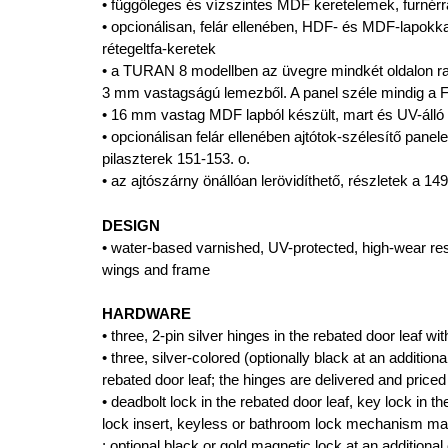
• függőleges és vízszintes MDF keretelemek, furnérral
• opcionálisan, felár ellenében, HDF- és MDF-lapokka
rétegeltfa-keretek
• a TURAN 8 modellben az üvegre mindkét oldalon r
3 mm vastagságú lemezből. A panel széle mindig a
• 16 mm vastag MDF lapból készült, mart és UV-álló l
• opcionálisan felár ellenében ajtótok-szélesítő panel
pilaszterek 151-153. o.
• az ajtószárny önállóan lerövidíthető, részletek a 149
DESIGN
• water-based varnished, UV-protected, high-wear res
wings and frame
HARDWARE
• three, 2-pin silver hinges in the rebated door leaf wi
• three, silver-colored (optionally black at an additio
rebated door leaf; the hinges are delivered and priced
• deadbolt lock in the rebated door leaf, key lock in t
lock insert, keyless or bathroom lock mechanism magn
; optional black or gold magnetic lock at an additional