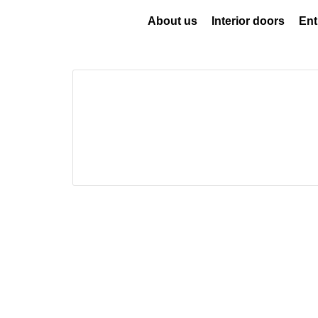
About us
Interior doors
Ent