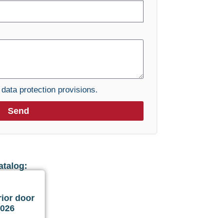
e
data protection provisions.
Send
atalog:
ior door
2026