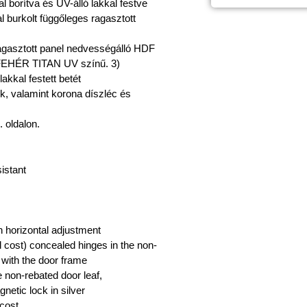
 borítva és UV-álló lakkal festve
l burkolt függőleges ragasztott
agasztott panel nedvességálló HDF
 FEHÉR TITAN UV színű. 3)
akkal festett betét
ek, valamint korona díszléc és
. oldalon.
istant
th horizontal adjustment
nal cost) concealed hinges in the non-
 with the door frame
he non-rebated door leaf,
etic lock in silver
 cost