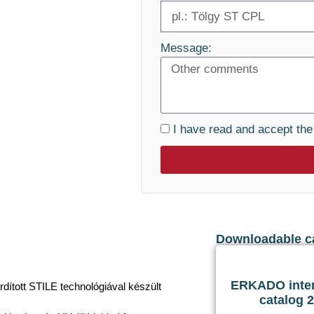
Message:
I have read and accept th
Downloadable c
ERKADO inter
fordított STILE technológiával készült
catalog 