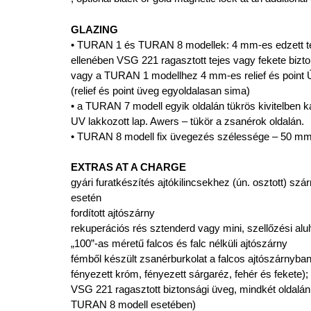
GLAZING
• TURAN 1 és TURAN 8 modellek: 4 mm-es edzett tej
ellenében VSG 221 ragasztott tejes vagy fekete bizt
vagy a TURAN 1 modellhez 4 mm-es relief és poin
(relief és point üveg egyoldalasan sima)
• a TURAN 7 modell egyik oldalán tükrös kivitelben
UV lakkozott lap. Awers – tükör a zsanérok oldalán.
• TURAN 8 modell fix üvegezés szélessége – 50 m
EXTRAS AT A CHARGE
gyári furatkészítés ajtókilincsekhez (ún. osztott) sz
esetén
fordított ajtószárny
rekuperációs rés sztenderd vagy mini, szellőzési alu
„100”-as méretű falcos és falc nélküli ajtószárny
fémből készült zsanérburkolat a falcos ajtószárnyban (
fényezett króm, fényezett sárgaréz, fehér és fekete);
VSG 221 ragasztott biztonsági üveg, mindkét oldalá
TURAN 8 modell esetében)