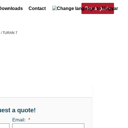
Get a quote
Downloads
Contact
s
/ TURAN 7
est a quote!
Email: