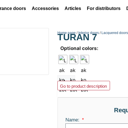
rance doors
Accessories
Articles
For distributors
Home page
/
Interior doors
/
Lacquered door
TURAN 7
Optional colors:
Add to basket
Go to product description
Requ
Name: