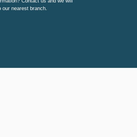
rmation? Contact us and we will
o our nearest branch.