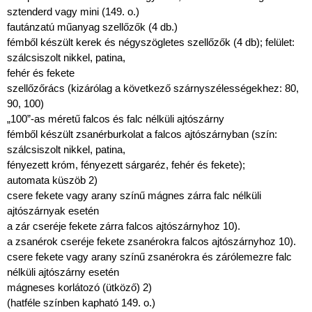
sztenderd vagy mini (149. o.)
fautánzatú műanyag szellőzők (4 db.)
fémből készült kerek és négyszögletes szellőzők (4 db); felület:
szálcsiszolt nikkel, patina,
fehér és fekete
szellőzőrács (kizárólag a következő szárnyszélességekhez: 80,
90, 100)
„100”-as méretű falcos és falc nélküli ajtószárny
fémből készült zsanérburkolat a falcos ajtószárnyban (szín:
szálcsiszolt nikkel, patina,
fényezett króm, fényezett sárgaréz, fehér és fekete);
automata küszöb 2)
csere fekete vagy arany színű mágnes zárra falc nélküli
ajtószárnyak esetén
a zár cseréje fekete zárra falcos ajtószárnyhoz 10).
a zsanérok cseréje fekete zsanérokra falcos ajtószárnyhoz 10).
csere fekete vagy arany színű zsanérokra és zárólemezre falc
nélküli ajtószárny esetén
mágneses korlátozó (ütköző) 2)
(hatféle színben kapható 149. o.)