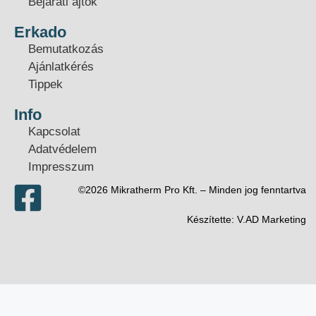
Bejárati ajtók
Erkado
Bemutatkozás
Ajánlatkérés
Tippek
Info
Kapcsolat
Adatvédelem
Impresszum
©2026 Mikratherm Pro Kft. – Minden jog fenntartva​
Készítette:
V.AD Marketing