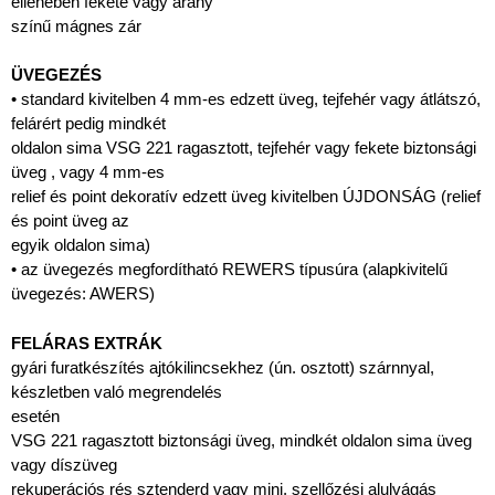
ellenében fekete vagy arany
színű mágnes zár
ÜVEGEZÉS
• standard kivitelben 4 mm-es edzett üveg, tejfehér vagy átlátszó,
felárért pedig mindkét
oldalon sima VSG 221 ragasztott, tejfehér vagy fekete biztonsági
üveg , vagy 4 mm-es
relief és point dekoratív edzett üveg kivitelben ÚJDONSÁG (relief
és point üveg az
egyik oldalon sima)
• az üvegezés megfordítható REWERS típusúra (alapkivitelű
üvegezés: AWERS)
FELÁRAS EXTRÁK
gyári furatkészítés ajtókilincsekhez (ún. osztott) szárnnyal,
készletben való megrendelés
esetén
VSG 221 ragasztott biztonsági üveg, mindkét oldalon sima üveg
vagy díszüveg
rekuperációs rés sztenderd vagy mini, szellőzési alulvágás