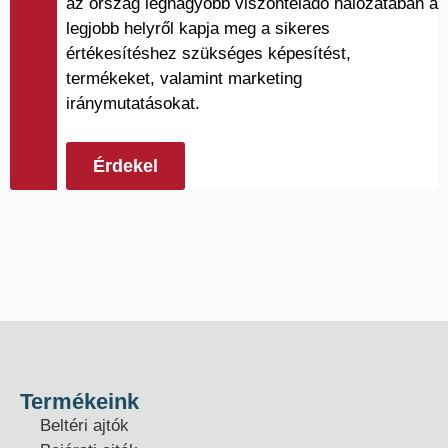
az ország legnagyobb viszonteladó hálózatában a
legjobb helyről kapja meg a sikeres
értékesítéshez szükséges képesítést,
termékeket, valamint marketing
iránymutatásokat.
Érdekel
Termékeink
Beltéri ajtók