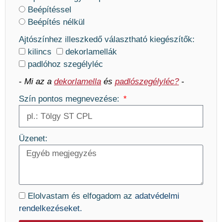
Beépítéssel
Beépítés nélkül
Ajtószínhez illeszkedő választható kiegészítők:
kilincs
dekorlamellák
padlóhoz szegélyléc
-
Mi az a
dekorlamella
és
padlószegélyléc?
-
Szín pontos megnevezése:
Üzenet:
Elolvastam és elfogadom az
adatvédelmi
rendelkezéseket.