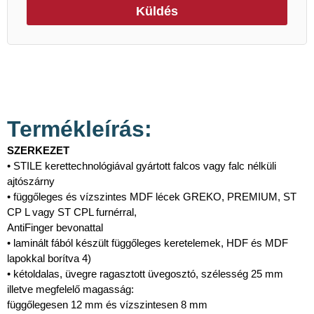
Küldés
Termékleírás:
SZERKEZET
• STILE kerettechnológiával gyártott falcos vagy falc nélküli
ajtószárny
• függőleges és vízszintes MDF lécek GREKO, PREMIUM, ST
CP L vagy ST CPL furnérral,
AntiFinger bevonattal
• laminált fából készült függőleges keretelemek, HDF és MDF
lapokkal borítva 4)
• kétoldalas, üvegre ragasztott üvegosztó, szélesség 25 mm
illetve megfelelő magasság:
függőlegesen 12 mm és vízszintesen 8 mm