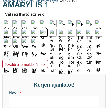
Kezdőlap
/
Beltéri ajtók
/
Stile keretes ajtók
/ AMARYLIS 1
AMARYLIS 1
Választható színek
Kosárba teszem
Tovább a termékleíráshoz
Kérjen ajánlatot!
Név: