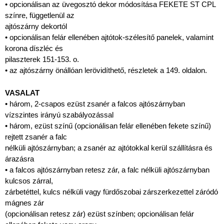
• opcionálisan az üvegosztó dekor módosítása FEKETE ST CPL
színre, függetlenül az
ajtószárny dekortól
• opcionálisan felár ellenében ajtótok-szélesítő panelek, valamint
korona díszléc és
pilaszterek 151-153. o.
• az ajtószárny önállóan lerövidíthető, részletek a 149. oldalon.
VASALAT
• három, 2-csapos ezüst zsanér a falcos ajtószárnyban
vízszintes irányú szabályozással
• három, ezüst színű (opcionálisan felár ellenében fekete színű)
rejtett zsanér a falc
nélküli ajtószárnyban; a zsanér az ajtótokkal kerül szállításra és
árazásra
• a falcos ajtószárnyban retesz zár, a falc nélküli ajtószárnyban
kulcsos zárral,
zárbetéttel, kulcs nélküli vagy fürdőszobai zárszerkezettel záródó
mágnes zár
(opcionálisan retesz zár) ezüst színben; opcionálisan felár