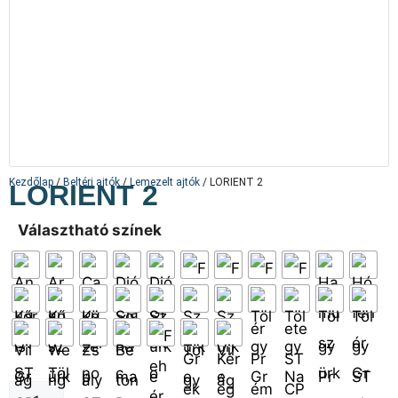
Kezdőlap
/
Beltéri ajtók
/
Lemezelt ajtók
/ LORIENT 2
LORIENT 2
Választható színek