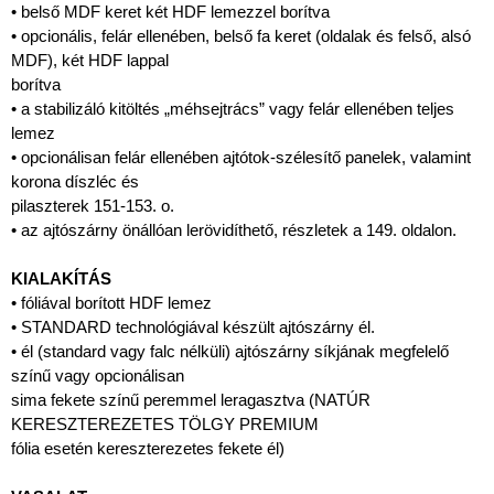
• belső MDF keret két HDF lemezzel borítva
• opcionális, felár ellenében, belső fa keret (oldalak és felső, alsó
MDF), két HDF lappal
borítva
• a stabilizáló kitöltés „méhsejtrács” vagy felár ellenében teljes
lemez
• opcionálisan felár ellenében ajtótok-szélesítő panelek, valamint
korona díszléc és
pilaszterek 151-153. o.
• az ajtószárny önállóan lerövidíthető, részletek a 149. oldalon.
KIALAKÍTÁS
• fóliával borított HDF lemez
• STANDARD technológiával készült ajtószárny él.
• él (standard vagy falc nélküli) ajtószárny síkjának megfelelő
színű vagy opcionálisan
sima fekete színű peremmel leragasztva (NATÚR
KERESZTEREZETES TÖLGY PREMIUM
fólia esetén kereszterezetes fekete él)