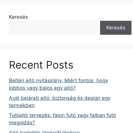
Keresés
Keresés
Recent Posts
Beltéri ajtó nyitásirány. Miért fontos, hogy
jobbos vagy balos egy ajtó?
Acél bejárati ajtó: biztonság és design egy
termékben
Tolóajtó tervezés: falon futó vagy falban futó
megoldás?
Ajtó beépítés lépésről lépésre