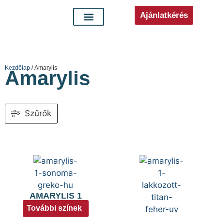
Ajánlatkérés
Kezdőlap
/ Amarylis
Amarylis
Szűrők
AMARYLIS 1
További színek