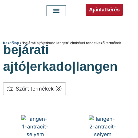
Ajánlatkérés
Kezdőlap
/ “bejárati ajtó|erkado|langen” címkével rendelkező termékek
bejárati
ajtó|erkado|langen
Szűrt termékek (8)