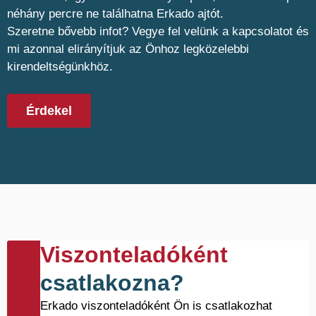
néhány percre ne találhatna Erkado ajtót.
Szeretne bővebb infot? Vegye fel velünk a kapcsolatot és
mi azonnal elirányítjuk az Önhoz legközelebbi
kirendeltségünkhöz.
Érdekel
Viszonteladóként
csatlakozna?
Erkado viszonteladóként Ön is csatlakozhat