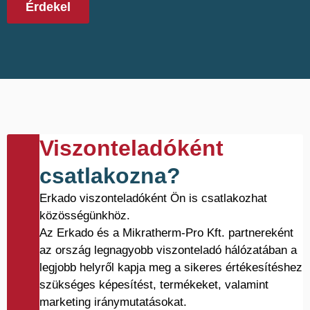
Érdekel
Viszonteladóként
csatlakozna?
Erkado viszonteladóként Ön is csatlakozhat
közösségünkhöz.
Az Erkado és a Mikratherm-Pro Kft. partnereként
az ország legnagyobb viszonteladó hálózatában a
legjobb helyről kapja meg a sikeres értékesítéshez
szükséges képesítést, termékeket, valamint
marketing iránymutatásokat.