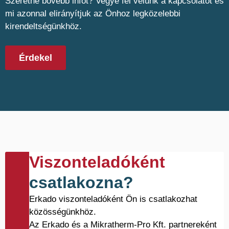
Szeretne bővebb infot? Vegye fel velünk a kapcsolatot és
mi azonnal elirányítjuk az Önhoz legközelebbi
kirendeltségünkhöz.
Érdekel
Viszonteladóként
csatlakozna?
Erkado viszonteladóként Ön is csatlakozhat
közösségünkhöz.
Az Erkado és a Mikratherm-Pro Kft. partnereként