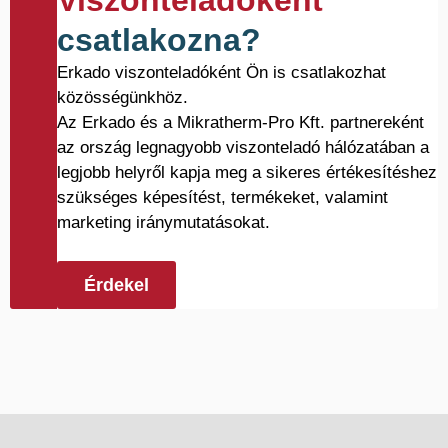
Viszonteladóként
csatlakozna?
Erkado viszonteladóként Ön is csatlakozhat
közösségünkhöz.
Az Erkado és a Mikratherm-Pro Kft. partnereként
az ország legnagyobb viszonteladó hálózatában a
legjobb helyről kapja meg a sikeres értékesítéshez
szükséges képesítést, termékeket, valamint
marketing iránymutatásokat.
Érdekel