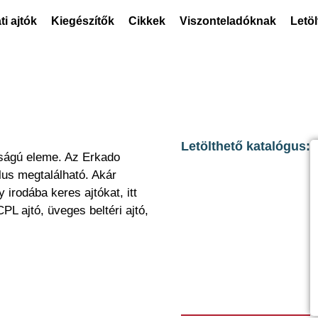
ti ajtók
Kiegészítők
Cikkek
Viszonteladóknak
Letö
Letölthető katalógus:
osságú eleme. Az Erkado
ílus megtalálható. Akár
irodába keres ajtókat, itt
CPL ajtó, üveges beltéri ajtó,