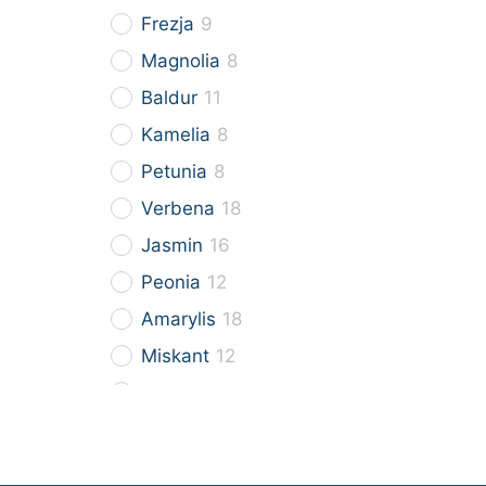
Frezja
9
Magnolia
8
Baldur
11
Kamelia
8
Petunia
8
Verbena
18
Jasmin
16
Peonia
12
Amarylis
18
Miskant
12
Budleja
5
Powojnik
3
Lukrecja
9