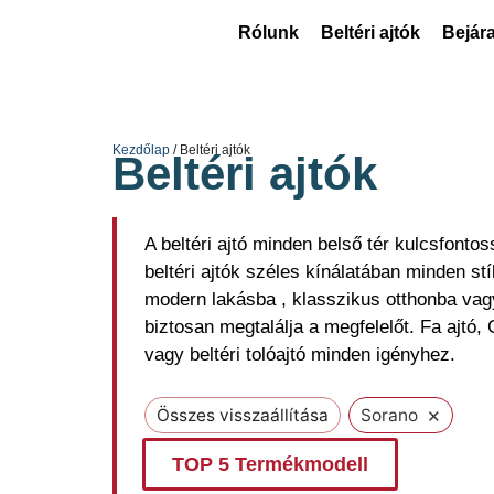
Rólunk
Beltéri ajtók
Bejára
Kezdőlap
/ Beltéri ajtók
Beltéri ajtók
A beltéri ajtó minden belső tér kulcsfont
beltéri ajtók széles kínálatában minden st
modern lakásba , klasszikus otthonba vagy 
biztosan megtalálja a megfelelőt. Fa ajtó, 
vagy beltéri tolóajtó minden igényhez.
×
Összes visszaállítása
Sorano
TOP 5 Termékmodell