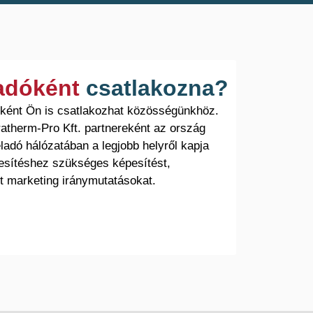
ladóként
csatlakozna?
óként Ön is csatlakozhat közösségünkhöz.
atherm-Pro Kft. partnereként az ország
ladó hálózatában a legjobb helyről kapja
esítéshez szükséges képesítést,
t marketing iránymutatásokat.