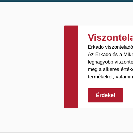
Azalia
8
Hiacynt
8
Loft
6
Graf
16
Viszonte
Anubis
5
Erkado viszontelad
Uno Premium
2
Az Erkado és a Mikr
legnagyobb viszonte
Turan
8
meg a sikeres érték
Milda
5
termékeket, valamin
Ansedonia
12
Lorient
12
Érdekel
Menton
12
Sorano
12
Intarzia
72