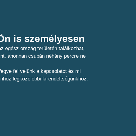
n is személyesen​
z egész ország területén találkozhat,
pont, ahonnan csupán néhány percre ne
egye fel velünk a kapcsolatot és mi
Önhoz legközelebbi kirendeltségünkhöz.