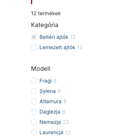
12
termékek
Kategória
Beltéri ajtók
12
Lemezelt ajtók
12
Modell
Fragi
8
Sylena
8
Altamura
8
Daglezja
8
Nemezja
22
Laurencja
12