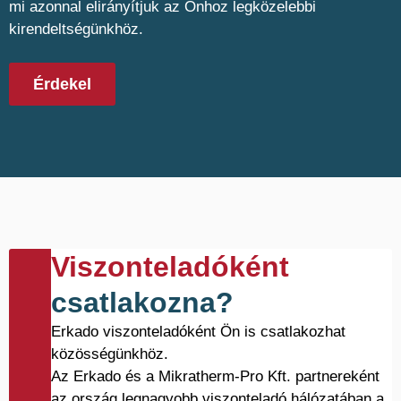
mi azonnal elirányítjuk az Önhoz legközelebbi
kirendeltségünkhöz.
Érdekel
Viszonteladóként
csatlakozna?
Erkado viszonteladóként Ön is csatlakozhat
közösségünkhöz.
Az Erkado és a Mikratherm-Pro Kft. partnereként
az ország legnagyobb viszonteladó hálózatában a