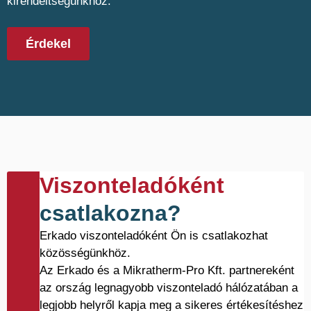
kirendeltségünkhöz.
Érdekel
Viszonteladóként
csatlakozna?
Erkado viszonteladóként Ön is csatlakozhat
közösségünkhöz.
Az Erkado és a Mikratherm-Pro Kft. partnereként
az ország legnagyobb viszonteladó hálózatában a
legjobb helyről kapja meg a sikeres értékesítéshez