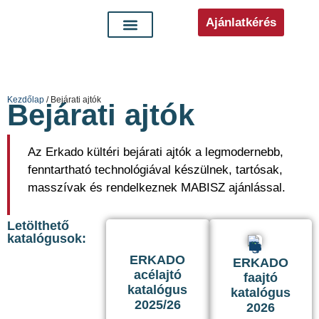
Ajánlatkérés
Kezdőlap
/ Bejárati ajtók
Bejárati ajtók
Az Erkado kültéri bejárati ajtók a legmodernebb,
fenntartható technológiával készülnek, tartósak,
masszívak és rendelkeznek MABISZ ajánlással.
Letölthető
katalógusok:
ERKADO
ERKADO
acélajtó
faajtó
katalógus
katalógus
2025/26
2026