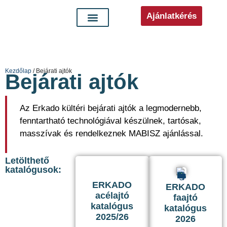
Ajánlatkérés
Kezdőlap
/ Bejárati ajtók
Bejárati ajtók
Az Erkado kültéri bejárati ajtók a legmodernebb,
fenntartható technológiával készülnek, tartósak,
masszívak és rendelkeznek MABISZ ajánlással.
Letölthető
katalógusok:
ERKADO
ERKADO
acélajtó
faajtó
katalógus
katalógus
2025/26
2026