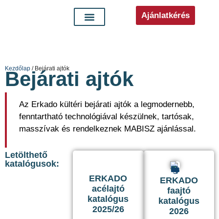
Ajánlatkérés
Kezdőlap
/ Bejárati ajtók
Bejárati ajtók
Az Erkado kültéri bejárati ajtók a legmodernebb,
fenntartható technológiával készülnek, tartósak,
masszívak és rendelkeznek MABISZ ajánlással.
Letölthető
katalógusok:
ERKADO
ERKADO
acélajtó
faajtó
katalógus
katalógus
2025/26
2026