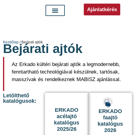
Ajánlatkérés
Kezdőlap
/ Bejárati ajtók
Bejárati ajtók
Az Erkado kültéri bejárati ajtók a legmodernebb,
fenntartható technológiával készülnek, tartósak,
masszívak és rendelkeznek MABISZ ajánlással.
Letölthető
katalógusok:
ERKADO
ERKADO
acélajtó
faajtó
katalógus
katalógus
2025/26
2026