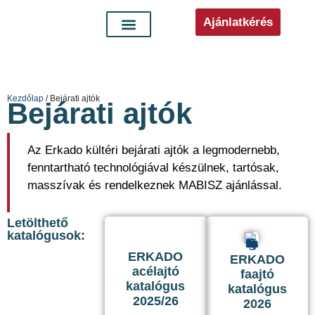
Ajánlatkérés
Kezdőlap
/ Bejárati ajtók
Bejárati ajtók
Az Erkado kültéri bejárati ajtók a legmodernebb,
fenntartható technológiával készülnek, tartósak,
masszívak és rendelkeznek MABISZ ajánlással.
Letölthető
katalógusok:
ERKADO
ERKADO
acélajtó
faajtó
katalógus
katalógus
2025/26
2026