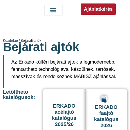
Ajánlatkérés
Kezdőlap
/ Bejárati ajtók
Bejárati ajtók
Az Erkado kültéri bejárati ajtók a legmodernebb,
fenntartható technológiával készülnek, tartósak,
masszívak és rendelkeznek MABISZ ajánlással.
Letölthető
katalógusok:
ERKADO
ERKADO
acélajtó
faajtó
katalógus
katalógus
2025/26
2026