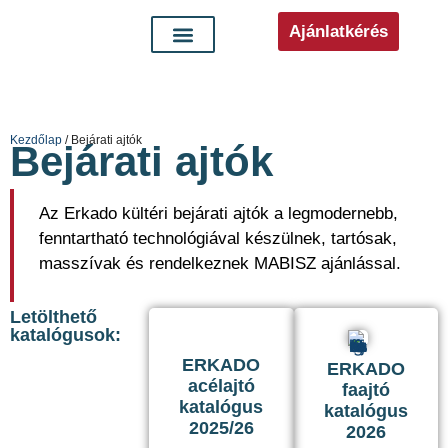
Ajánlatkérés
Kezdőlap
/ Bejárati ajtók
Bejárati ajtók
Az Erkado kültéri bejárati ajtók a legmodernebb,
fenntartható technológiával készülnek, tartósak,
masszívak és rendelkeznek MABISZ ajánlással.
Letölthető
katalógusok:
ERKADO
ERKADO
acélajtó
faajtó
katalógus
katalógus
2025/26
2026