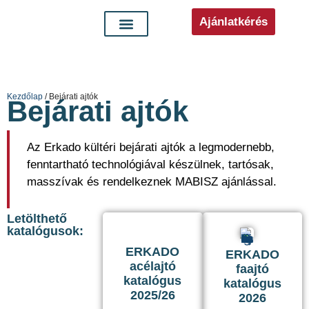
Ajánlatkérés
Kezdőlap
/ Bejárati ajtók
Bejárati ajtók
Az Erkado kültéri bejárati ajtók a legmodernebb,
fenntartható technológiával készülnek, tartósak,
masszívak és rendelkeznek MABISZ ajánlással.
Letölthető
katalógusok:
ERKADO
ERKADO
acélajtó
faajtó
katalógus
katalógus
2025/26
2026