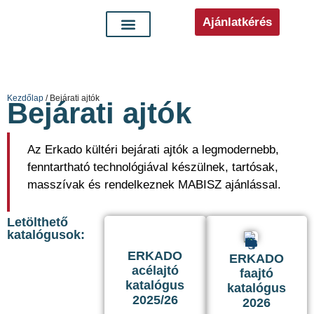
Ajánlatkérés
Kezdőlap
/ Bejárati ajtók
Bejárati ajtók
Az Erkado kültéri bejárati ajtók a legmodernebb,
fenntartható technológiával készülnek, tartósak,
masszívak és rendelkeznek MABISZ ajánlással.
Letölthető
katalógusok:
ERKADO
ERKADO
acélajtó
faajtó
katalógus
katalógus
2025/26
2026