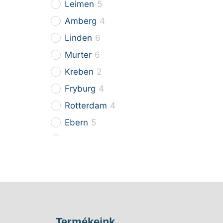
Leimen
5
Amberg
4
Linden
6
Murter
6
Kreben
2
Fryburg
4
Rotterdam
4
Ebern
5
Wiener
3
Sion
2
Singen
6
Selters
7
Samedan
5
Termékeink