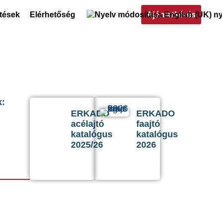
Ajánlatkérés
ltések
Elérhetőség
k:
ERKADO
ERKADO
acélajtó
faajtó
katalógus
katalógus
2025/26
2026