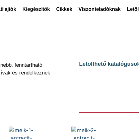
ti ajtók
Kiegészítők
Cikkek
Viszonteladóknak
Letö
Letölthető katalóguso
rnebb, fenntartható
zívak és rendelkeznek