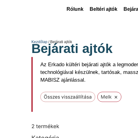
Rólunk
Beltéri ajtók
Bejára
Kezdőlap
/ Bejárati ajtók
Bejárati ajtók
Az Erkado kültéri bejárati ajtók a legmode
technológiával készülnek, tartósak, mass
MABISZ ajánlással.
×
Összes visszaállítása
Melk
2
termékek