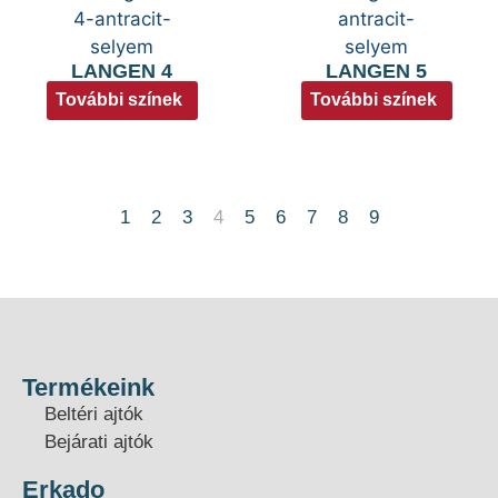
LANGEN 4
LANGEN 5
További színek
További színek
1
2
3
4
5
6
7
8
9
Termékeink
Beltéri ajtók
Bejárati ajtók
Erkado