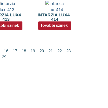
RZIA LUX4_
INTARZIA LUX4_
413
414
bbi színek
További színek
16
17
18
19
20
21
22
23
29