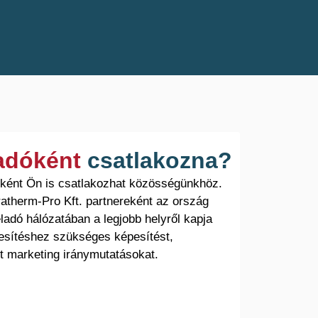
ladóként
csatlakozna?
óként Ön is csatlakozhat közösségünkhöz.
atherm-Pro Kft. partnereként az ország
ladó hálózatában a legjobb helyről kapja
esítéshez szükséges képesítést,
t marketing iránymutatásokat.