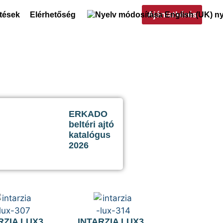
Ajánlatkérés
ltések
Elérhetőség
ERKADO
beltéri ajtó
katalógus
2026
RZIA LUX3_
INTARZIA LUX3_