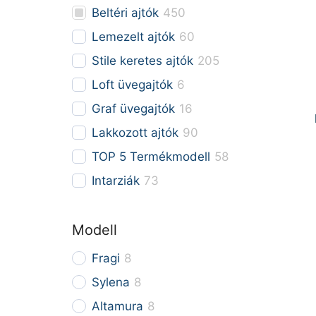
Beltéri ajtók
450
Lemezelt ajtók
60
Stile keretes ajtók
205
Loft üvegajtók
6
Graf üvegajtók
16
Lakkozott ajtók
90
TOP 5 Termékmodell
58
Intarziák
73
Modell
Fragi
8
Sylena
8
Altamura
8