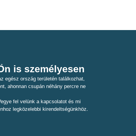
n is személyesen​
z egész ország területén találkozhat,
pont, ahonnan csupán néhány percre ne
egye fel velünk a kapcsolatot és mi
Önhoz legközelebbi kirendeltségünkhöz.