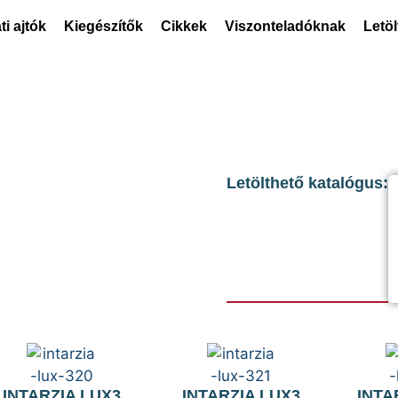
ti ajtók
Kiegészítők
Cikkek
Viszonteladóknak
Letö
Letölthető katalógus:
INTARZIA LUX3
INTARZIA LUX3
INTA