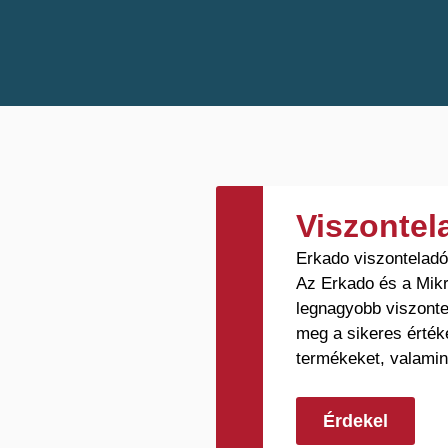
Berberys
4
Floks
4
Krokus
6
Azalia
8
Hiacynt
8
Loft
6
Graf
16
Viszonte
Anubis
5
Erkado viszontelad
Uno Premium
2
Az Erkado és a Mikr
legnagyobb viszonte
Turan
8
meg a sikeres érték
Milda
5
termékeket, valamin
Ansedonia
12
Lorient
12
Érdekel