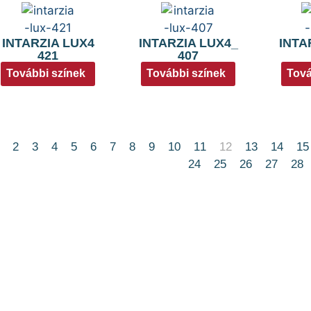
INTARZIA LUX4
INTARZIA LUX4_
INTA
421
407
További színek
További színek
Tová
2
3
4
5
6
7
8
9
10
11
12
13
14
15
24
25
26
27
28