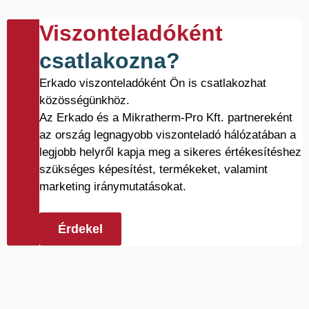
Viszonteladóként
csatlakozna?
Erkado viszonteladóként Ön is csatlakozhat
közösségünkhöz.
Az Erkado és a Mikratherm-Pro Kft. partnereként
az ország legnagyobb viszonteladó hálózatában a
legjobb helyről kapja meg a sikeres értékesítéshez
szükséges képesítést, termékeket, valamint
marketing iránymutatásokat.
Érdekel